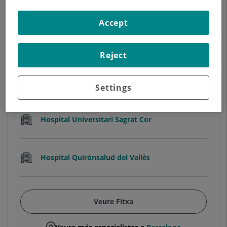
Ana Perez-Portabella Paredes
Accept
FISIOTERAPEUTA
Medicina Física i Rehabilitació
Reject
Hospital Universitari General de Catalunya
Settings
Hospital Universitari Sagrat Cor
Hospital Quirónsalud del Vallès
Veure Fitxa