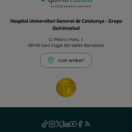
Hospital Universitari General de Catalunya - Grupo
Quirónsalud
C/ Pedro i Pons, 1
08190 Sant Cugat del Vallès Barcelona
Com arribar?
Social
TikTok
Aquest
Instagram
Aquest
Twitter
Aquest
Linkedin
Aquest
Youtube
Aquest
Facebook
Aquest
Feed
Aquest
enllaç
enllaç
enllaç
enllaç
enllaç
enllaç
RSS
enllaç