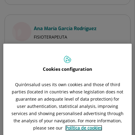
Ana María García Rodríguez
FISIOTERAPEUTA
Medicina Física i Rehabilitació
Hospital Universitari General de Catalunya
Cookies configuration
Quirónsalud uses its own cookies and those of third
parties (located in countries whose legislation does not
Veure Fitxa
guarantee an adequate level of data protection) for
user authentication, statistical analysis, improving
Veure més especialistes a
Barcelona
services and showing personalised advertising through
the analysis of your navigation. For more information,
please see our
Política de cookies