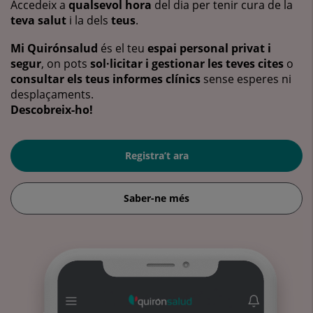
Accedeix a
qualsevol hora
del dia per tenir cura de la
teva salut
i la dels
teus
.
Mi Quirónsalud
és el teu
espai personal privat i
segur
, on pots
sol·licitar i gestionar les teves cites
o
consultar els teus informes clínics
sense esperes ni
desplaçaments.
Descobreix-ho!
Registra’t ara
Saber-ne més