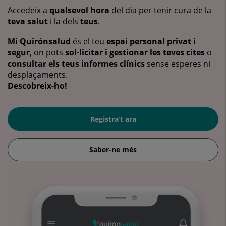
Accedeix a
qualsevol hora
del dia per tenir cura de la
teva salut
i la dels
teus
.
Mi Quirónsalud
és el teu
espai personal privat i
segur
, on pots
sol·licitar i gestionar les teves cites
o
consultar els teus informes clínics
sense esperes ni
desplaçaments.
Descobreix-ho!
Registra’t ara
Saber-ne més