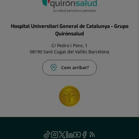
Hospital Universitari General de Catalunya - Grupo
Quirónsalud
C/ Pedro i Pons, 1
08190 Sant Cugat del Vallès Barcelona
Com arribar?
Social
TikTok
Aquest
Instagram
Aquest
Twitter
Aquest
Linkedin
Aquest
Youtube
Aquest
Facebook
Aquest
Feed
Aquest