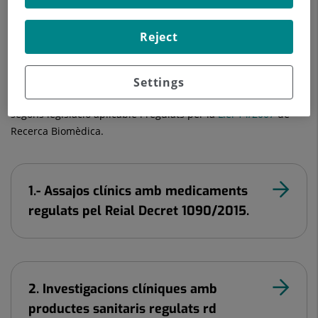
regulats pel
Reial Decret 957/2020
, de 3 de novembre de
2020, pel qual es regulen els estudis observacionals amb
medicaments dús humà.
Reject
4.- Altres estudis: Assajos clínics sense medicaments ni
productes sanitaris, projectes de recerca amb mostres
Settings
biològiques, Estudis Observacionals sense medicament,
segons legislació aplicable i regulats per la
Llei 14/2007
de
Recerca Biomèdica.
1.- Assajos clínics amb medicaments
regulats pel Reial Decret 1090/2015.
2. Investigacions clíniques amb
productes sanitaris regulats rd