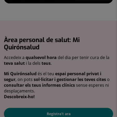
Àrea personal de salut: Mi
Quirónsalud
Accedeix a
qualsevol hora
del dia per tenir cura de la
teva salut
i la dels
teus
.
Mi Quirónsalud
és el teu
espai personal privat i
segur
, on pots
sol·licitar i gestionar les teves cites
o
consultar els teus informes clínics
sense esperes ni
desplaçaments.
Descobreix-ho!
Registra’t ara