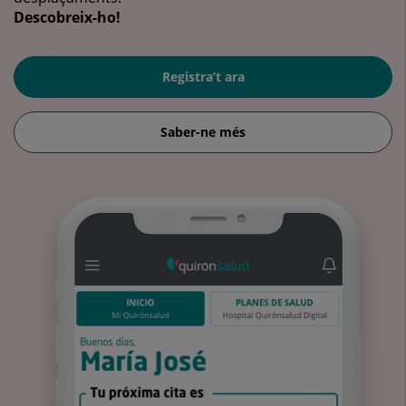
Descobreix-ho!
Registra’t ara
Saber-ne més