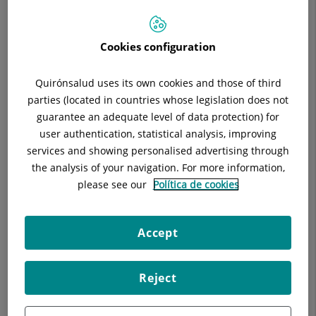
Cap de servei:
Julián Roldán Osuna
Situació:
Módulo I (2a Planta)
Especialitat:
Anestesiología y Reanimación
Cookies configuration
Quirónsalud uses its own cookies and those of third
parties (located in countries whose legislation does not
guarantee an adequate level of data protection) for
Descripció
Equip Mèdic
Instal·lacions
user authentication, statistical analysis, improving
services and showing personalised advertising through
the analysis of your navigation. For more information,
please see our
Política de cookies
L'àrea coneguda com "Petita Cirurgia (PC)" on es realitzen
Cirurgia Menor Ambulatòria (CMA) amb anestèsia local i
Accept
exploracions digestives amb o sense sedació. També
broncoscòpies i eco-transesofàgic amb sedació en cas que
sigui sol·licitada amb antelació.
Reject