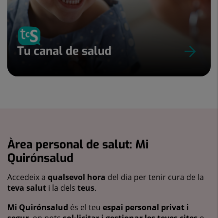
Tu canal de salud
Àrea personal de salut: Mi
Quirónsalud
Accedeix a
qualsevol hora
del dia per tenir cura de la
teva salut
i la dels
teus
.
Mi Quirónsalud
és el teu
espai personal privat i
segur
, on pots
sol·licitar i gestionar les teves cites
o