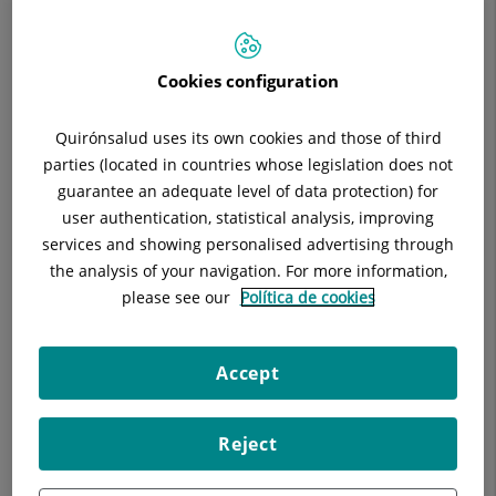
Responsable:
Dra. Mireia Botey Fernández
Situació:
St. Cugat del Vallès
Telèfon:
935656000
Cookies configuration
Especialitat:
Cirurgia General i Digestiva
E-mail:
agarcias@quironsalud.es
Quirónsalud uses its own cookies and those of third
parties (located in countries whose legislation does not
guarantee an adequate level of data protection) for
user authentication, statistical analysis, improving
services and showing personalised advertising through
Descripció
Equip Mèdic
Diagnòstics
the analysis of your navigation. For more information,
please see our
Política de cookies
És la unitat del Servei de Cirurgia responsable del tractament
Accept
quirúrgic de les malalties de les glàndules tiroide, paratiroide
i suprarenals.
Reject
Actua en col·laboració estreta amb els serveis
d'endocrinologia, anatomia patològica, diagnòstic per la