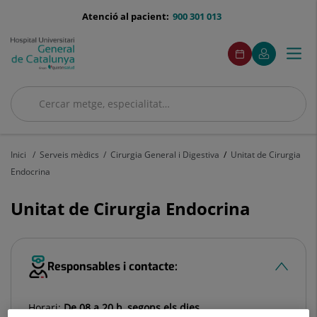
Saltar al contingut
menu-
Atenció al pacient:
900 301 013
telefono
menuAcceso
Aquest
Aquest
Demaneu
El
Togg
Menú
enllaç
enllaç
cita
meu
s'obrirà
s'obrirà
navi
Quirónsalud
en
en
una
una
Cercar
finestra
finestra
nova.
nova.
Cercar
Inici
Serveis mèdics
Cirurgia General i Digestiva
Unitat de Cirurgia
Endocrina
Unitat de Cirurgia Endocrina
Responsables i contacte:
Horari:
De 08 a 20 h, segons els dies