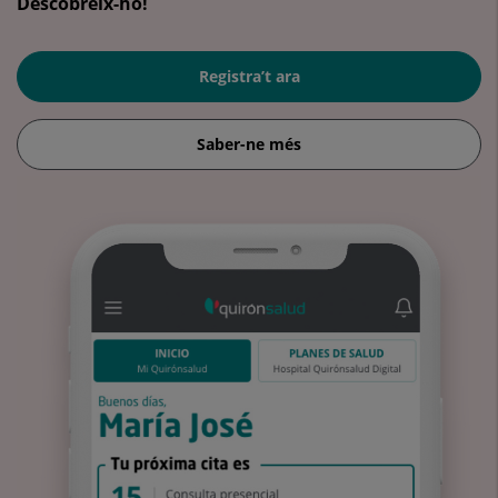
Descobreix-ho!
Registra’t ara
Saber-ne més