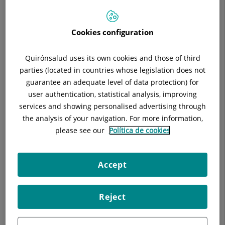
Responsable:
Sorin Mocanu
Situació:
St. Cugat del Vallès
Telèfon:
93 565 60 00
Cookies configuration
Especialitat:
Cirurgia General i Digestiva
E-mail:
agarcias@quironsalud.es
Quirónsalud uses its own cookies and those of third
parties (located in countries whose legislation does not
guarantee an adequate level of data protection) for
user authentication, statistical analysis, improving
services and showing personalised advertising through
Descripció
Equip Mèdic
Tècniques
I
the analysis of your navigation. For more information,
please see our
Política de cookies
Accept
Juntament amb el S. de Digestiu, estudi sobre resultats de
la cirurgia del reflux gastroesofàgic.
Reject