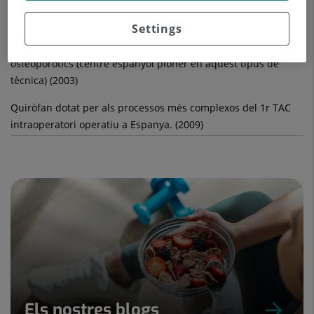
patologia traumàtica i degenerativa del raquis dorsolumbar
(Centre referència nacional)
Settings
Cifoplastias per aixafaments vertebrals traumàtics i
osteoporòtics (centre espanyol pioner en aquest tipus de
tècnica) (2003)
Quiròfan dotat per als processos més complexos del 1r TAC
intraoperatori operatiu a Espanya. (2009)
Els nostres blogs