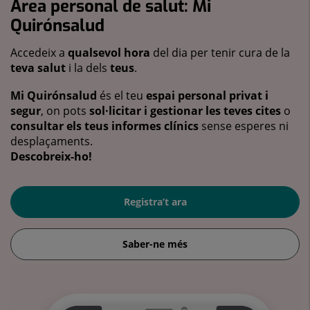
Àrea personal de salut: Mi
Quirónsalud
Accedeix a
qualsevol hora
del dia per tenir cura de la
teva salut
i la dels
teus
.
Mi Quirónsalud
és el teu
espai personal privat i
segur
, on pots
sol·licitar i gestionar les teves cites
o
consultar els teus informes clínics
sense esperes ni
desplaçaments.
Descobreix-ho!
Registra’t ara
Saber-ne més