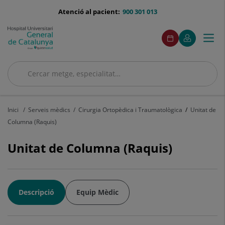
Saltar al contingut
menu-
Atenció al pacient:
900 301 013
telefono
menuAcceso
Aquest
Aquest
Demaneu
El
Togg
Menú
enllaç
enllaç
cita
meu
s'obrirà
s'obrirà
navi
Quirónsalud
en
en
una
una
Cercar
finestra
finestra
nova.
nova.
Cercar
Inici
Serveis mèdics
Cirurgia Ortopèdica i Traumatològica
Unitat de
Columna (Raquis)
Unitat de Columna (Raquis)
Descripció
Equip Mèdic