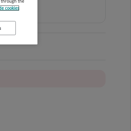
g through the
Cugat del Vallès
 de cookies
s