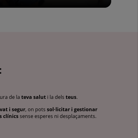
:
cura de la
teva salut
i la dels
teus
.
vat i segur
, on pots
sol·licitar i gestionar
 clínics
sense esperes ni desplaçaments.