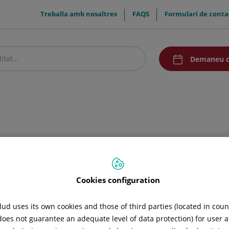
menuTop
Treballa amb nosaltres
FAQS
Formulari de conta
menuAcceso
Demaneu c
stre centre
Pacients i visitants
Recerca i Docència
Comunicació
ologia
Cookies configuration
ud uses its own cookies and those of third parties (located in cou
 does not guarantee an adequate level of data protection) for user a