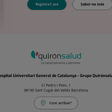
Registra’t ara
Saber-ne més
ospital Universitari General de Catalunya - Grupo Quirónsal
C/ Pedro i Pons, 1
08190 Sant Cugat del Vallès Barcelona
Com arribar?