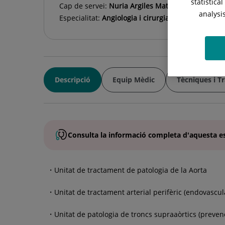
statistica
Cap de servei:
Nuria Argiles Mattes
analysi
Especialitat:
Angiologia i cirurgia vascular
Descripció
Equip Mèdic
Tècniques i T
Consulta la
informació completa
d'aquesta
e
Unitat de tractament de patologia de la Aorta
Unitat de tractament arterial perifèric (endovascul
Unitat de patologia de troncs supraaòrtics (prevenci