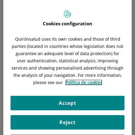
parts i urgències 24 h x 365
Situació:
Consultes externes primera planta i sala de
parts i urgències a planta 0
Cookies configuration
Telèfon:
93 227 47 27
Especialitat:
Ginecologia i Obstetrícia
Quirónsalud uses its own cookies and those of third
E-mail:
saphgc@dexeus.com
parties (located in countries whose legislation does not
guarantee an adequate level of data protection) for
user authentication, statistical analysis, improving
services and showing personalised advertising through
Descripció
Equip Mèdic
Malalties
Tè
the analysis of your navigation. For more information,
please see our
Política de cookies
Accept
Malalties de transmissió sexual, endometriosi, dolor pélvic
crònic i dolor pèlvic d’origen desconegut, càncer de mama,
càncer ginecològic (ovari, endometri, cèrvix), miomes, quistes
Reject
ovari, incontinència d’orina en la dona, avortaments de