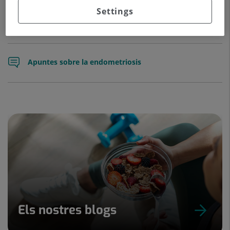
repetició, malalties relacionades amb l’embaràs.
Settings
Apuntes sobre la endometriosis
Els nostres blogs