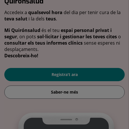
Quirónsalud
Accedeix a
qualsevol hora
del dia per tenir cura de la
teva salut
i la dels
teus
.
Mi Quirónsalud
és el teu
espai personal privat i
segur
, on pots
sol·licitar i gestionar les teves cites
o
consultar els teus informes clínics
sense esperes ni
desplaçaments.
Descobreix-ho!
Registra’t ara
Saber-ne més