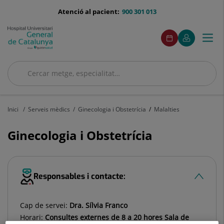
Saltar al contingut
menu-
Atenció al pacient:
900 301 013
telefono
menuAcceso
Aquest
Aquest
Demaneu
El
Togg
Menú
enllaç
enllaç
cita
meu
s'obrirà
s'obrirà
navi
Quirónsalud
en
en
una
una
Cercar
finestra
finestra
nova.
nova.
Cercar
Inici
Serveis mèdics
Ginecologia i Obstetrícia
Malalties
Ginecologia i Obstetrícia
Responsables i contacte:
Cap de servei:
Dra. Sílvia Franco
Horari:
Consultes externes de 8 a 20 hores Sala de