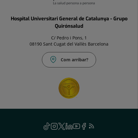
Hospital Universitari General de Catalunya - Grupo
Quirónsalud
C/ Pedro i Pons, 1
08190 Sant Cugat del Vallès Barcelona
Com arribar?
Social
TikTok
Aquest
Instagram
Aquest
Twitter
Aquest
Linkedin
Aquest
Youtube
Aquest
Facebook
Aquest
Feed
Aquest
enllaç
enllaç
enllaç
enllaç
enllaç
enllaç
RSS
enllaç
s'obrirà
s'obrirà
s'obrirà
s'obrirà
s'obrirà
s'obrirà
s'obrirà