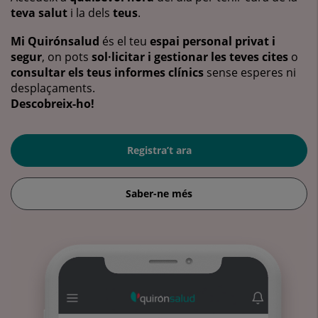
teva salut
i la dels
teus
.
Mi Quirónsalud
és el teu
espai personal privat i
segur
, on pots
sol·licitar i gestionar les teves cites
o
consultar els teus informes clínics
sense esperes ni
desplaçaments.
Descobreix-ho!
Registra’t ara
Saber-ne més