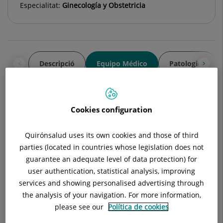
Especialitat:
Ginecología y Obstetricia
Descripció
Equipo Médico
Patologies
Responsable Unidad de Alto Riesgo
Cookies configuration
Obstétrico
Quirónsalud uses its own cookies and those of third
parties (located in countries whose legislation does not
guarantee an adequate level of data protection) for
Joan Manel Xiberta Pons
user authentication, statistical analysis, improving
FACULTATIVO ESPECIALISTA GINECOLOGÍA Y
services and showing personalised advertising through
OBSTETRICÍA
the analysis of your navigation. For more information,
Ginecología y Obstetricia
please see our
Política de cookies
Ver ficha