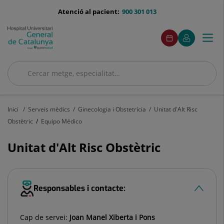
Saltar al contingut
menu-
Atenció al pacient:
900 301 013
telefono
menuAcceso
Aquest
Aquest
Demaneu
El
Togg
Menú
enllaç
enllaç
cita
meu
s'obrirà
s'obrirà
navi
Quirónsalud
en
en
una
una
Cercar
finestra
finestra
nova.
nova.
Cercar
Inici
Serveis mèdics
Ginecologia i Obstetrícia
Unitat d'Alt Risc
Obstètric
Equipo Médico
Unitat d'Alt Risc Obstètric
Responsables i contacte:
Cap de servei:
Joan Manel Xiberta i Pons