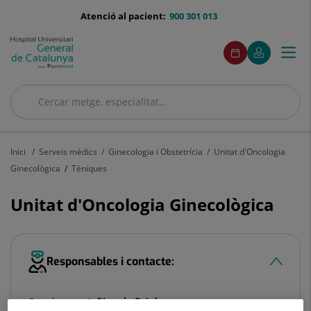
Saltar al contingut
menu-
Atenció al pacient:
900 301 013
telefono
menuAcceso
Aquest
Aquest
Demaneu
El
Togg
Menú
enllaç
enllaç
cita
meu
s'obrirà
s'obrirà
navi
Quirónsalud
en
en
una
una
Cercar
finestra
finestra
nova.
nova.
Cercar
Inici
Serveis mèdics
Ginecologia i Obstetrícia
Unitat d'Oncologia
Ginecològica
Tèniques
Unitat d'Oncologia Ginecològica
Responsables i contacte:
Cap de servei:
Ricardo Peiró