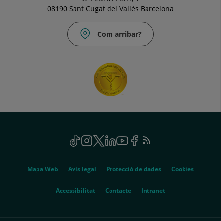
08190 Sant Cugat del Vallès Barcelona
Com arribar?
Social
TikTok
Aquest
Instagram
Aquest
Twitter
Aquest
Linkedin
Aquest
Youtube
Aquest
Facebook
Aquest
Feed
Aquest
enllaç
enllaç
enllaç
enllaç
enllaç
enllaç
RSS
enllaç
s'obrirà
s'obrirà
s'obrirà
s'obrirà
s'obrirà
s'obrirà
s'obrirà
Genérico
en
en
en
en
en
en
en
Mapa Web
Avís legal
Protecció de dades
Cookies
una
una
una
una
una
una
una
finestra
finestra
finestra
finestra
finestra
finestra
finestra
Aquest
Accessibilitat
Contacte
Intranet
nova.
nova.
nova.
nova.
nova.
nova.
nova.
enllaç
s'obrirà