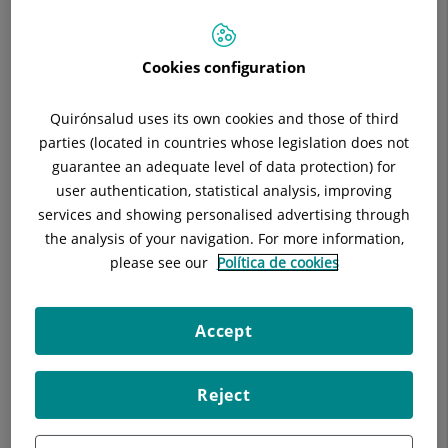
Especialitat:
Ginecología y Obstetricia
Cookies configuration
Quirónsalud uses its own cookies and those of third
Descripció
Equipo Médico
Tèniques
parties (located in countries whose legislation does not
guarantee an adequate level of data protection) for
user authentication, statistical analysis, improving
services and showing personalised advertising through
Pel tractament de l’oncologia ginecològica es requereixen
the analysis of your navigation. For more information,
metges especialistes en cirurgia d’alta complexitat i tant
please see our
Política de cookies
utilitzen la cirurgia laparoscòpia com la cirurgia oberta quan
és necessari, així com també l’ utilització de la medicina
Accept
nuclear i tècniques de fluorescència intraoperatòries.
Tots els casos són estudiats pel Comitè d’Oncologia de
Reject
l’hospital del qual en formen part i el cap d’unitat Dr. Peiró
també format part del comitè de tumors de l’hospital.