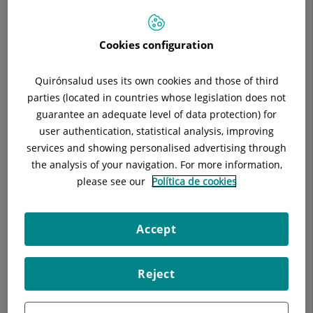
Especialitat:
Medicina deportiva
Cookies configuration
Quirónsalud uses its own cookies and those of third
Descripció
Equip Mèdic
parties (located in countries whose legislation does not
guarantee an adequate level of data protection) for
user authentication, statistical analysis, improving
services and showing personalised advertising through
Cap de Servei
the analysis of your navigation. For more information,
please see our
Política de cookies
Antonio Mora del Río
FACULTATIU ESPECIALISTA MEDICINA FÍSICA I
Accept
REHABILITACIÓ
Cirurgia Ortopèdica i Traumatologia
,
Reject
Medicina Física i Rehabilitació
,
Unitat de Trànsit