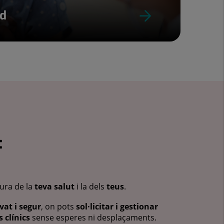
ud
:
cura de la
teva salut
i la dels
teus
.
vat i segur
, on pots
sol·licitar i gestionar
 clínics
sense esperes ni desplaçaments.