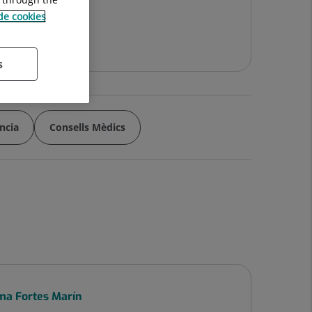
 de cookies
5458
s
ncia
Consells Mèdics
a Fortes Marín