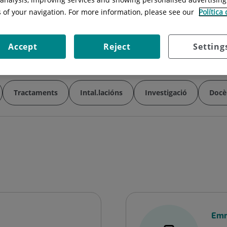
Horari:
08:00 – 17:00 L-V
s of your navigation. For more information, please see our
Política
és
Telèfon:
935656000 ext. 4528 / ext. 
E-mail:
mdbosque@quironsalud.es
Accept
Reject
Setting
Tractaments
Intal.lacións
Investigació
Docè
Emm