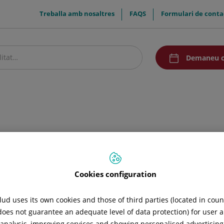
menuTop
Treballa amb nosaltres
FAQS
Formulari de conta
menuAcceso
Demaneu c
stre centre
Pacients i visitants
Recerca i Docència
Comunicació
Cookies configuration
ud uses its own cookies and those of third parties (located in cou
 does not guarantee an adequate level of data protection) for user a
l analysis, improving services and showing personalised advertisin