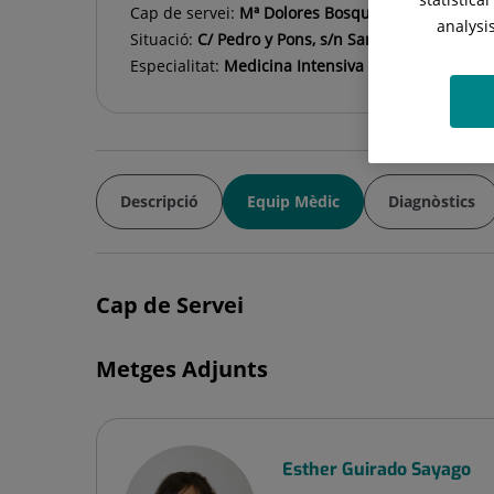
Cap de servei:
Mª Dolores Bosque Cebolla
analysi
Situació:
C/ Pedro y Pons, s/n Sant Cugat del Vall
Especialitat:
Medicina Intensiva
Descripció
Equip Mèdic
Diagnòstics
Cap de Servei
Metges Adjunts
Esther Guirado Sayago