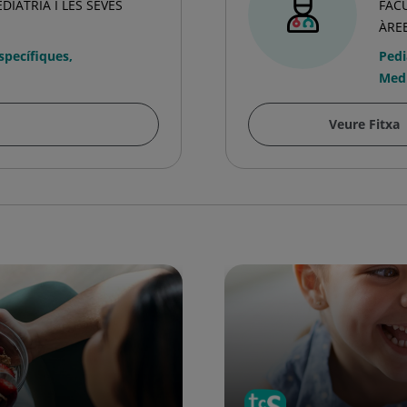
DIATRIA I LES SEVES
FACU
ÀRE
Específiques
,
Pedi
Medi
Veure Fitxa