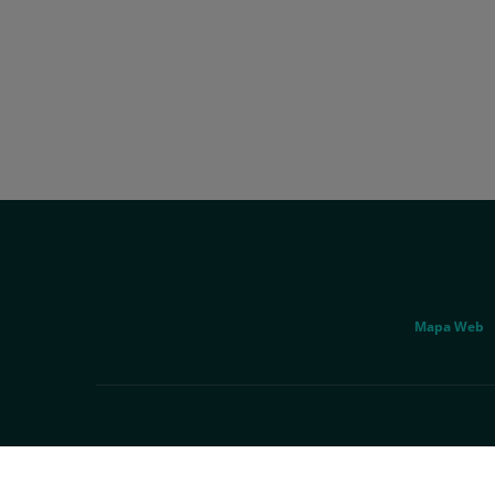
Social
Genérico
Mapa Web