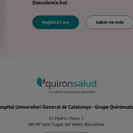
Descobreix-ho!
Registra’t ara
Saber-ne més
ospital Universitari General de Catalunya - Grupo Quirónsal
C/ Pedro i Pons, 1
08190 Sant Cugat del Vallès Barcelona