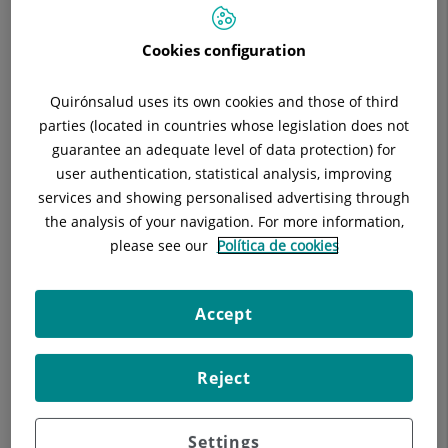
Situació:
Planta 0
Telèfon:
935656021
Cookies configuration
E-mail:
mbraut@hgc.es
Quirónsalud uses its own cookies and those of third
parties (located in countries whose legislation does not
guarantee an adequate level of data protection) for
user authentication, statistical analysis, improving
Descripció
Equip Mèdic
Tècniques
C
services and showing personalised advertising through
the analysis of your navigation. For more information,
please see our
Política de cookies
Raspallar-se les dents correctament 3 vegades al dia i visitar
al dentista periòdicament.
Accept
Reject
Settings