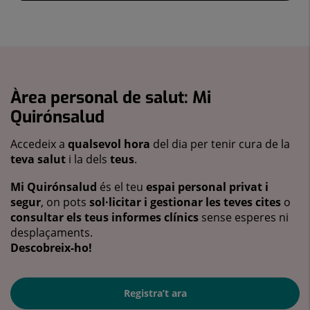
Àrea personal de salut: Mi
Quirónsalud
Accedeix a
qualsevol hora
del dia per tenir cura de la
teva salut
i la dels
teus
.
Mi Quirónsalud
és el teu
espai personal privat i
segur
, on pots
sol·licitar i gestionar les teves cites
o
consultar els teus informes clínics
sense esperes ni
desplaçaments.
Descobreix-ho!
Registra’t ara