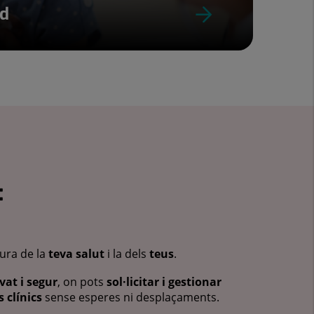
ud
:
cura de la
teva salut
i la dels
teus
.
vat i segur
, on pots
sol·licitar i gestionar
 clínics
sense esperes ni desplaçaments.