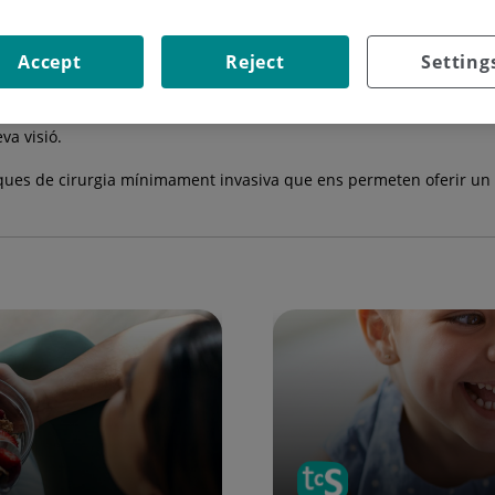
Accept
Reject
Setting
ta la informació que necessita per conèixer i comprendre millor aqu
rem sobre els millors tractaments mèdics i quirúrgics disponibles pe
va visió.
ques de cirurgia mínimament invasiva que ens permeten oferir un mi