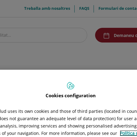
menuTop
Treballa amb nosaltres
FAQS
Formulari de conta
menuAcceso
Demaneu c
stre centre
Pacients i visitants
Recerca i Docència
Comunicació
Tractament
Cookies configuration
ud uses its own cookies and those of third parties (located in cou
 does not guarantee an adequate level of data protection) for user a
l analysis, improving services and showing personalised advertisin
s of your navigation. For more information, please see our
Política