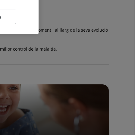
s
esta malaltia.
r tractar en tot moment i al llarg de la seva evolució
llor control de la malaltia.