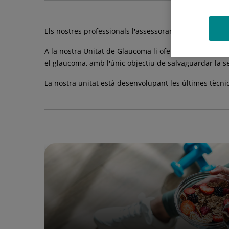
Els nostres professionals l'assessoraran, donant-li to
A la nostra Unitat de Glaucoma li oferirem i aconsella
el glaucoma, amb l'únic objectiu de salvaguardar la se
La nostra unitat està desenvolupant les últimes tècni