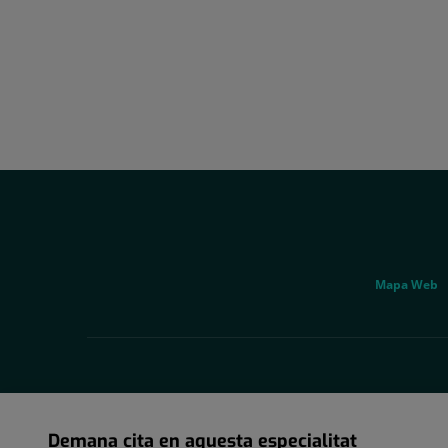
Social
Genérico
Mapa Web
Demana cita en aquesta especialitat