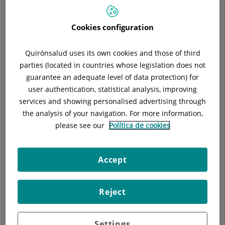
Situació:
1ª planta
Telèfon:
93 565 60 00 Ext 5485-5484
Cookies configuration
Especialitat:
Oncología Médica
E-mail:
npresas@hgc.es
Quirónsalud uses its own cookies and those of third
parties (located in countries whose legislation does not
guarantee an adequate level of data protection) for
user authentication, statistical analysis, improving
Descripció
Equip Mèdic
Malalties
Tè
services and showing personalised advertising through
the analysis of your navigation. For more information,
please see our
Política de cookies
Assajos terapèutics en fase II i III amb fàrmacs oncològics o de
Accept
suport.
Reject
Settings