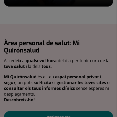
Àrea personal de salut: Mi
Quirónsalud
Accedeix a
qualsevol hora
del dia per tenir cura de la
teva salut
i la dels
teus
.
Mi Quirónsalud
és el teu
espai personal privat i
segur
, on pots
sol·licitar i gestionar les teves cites
o
consultar els teus informes clínics
sense esperes ni
desplaçaments.
Descobreix-ho!
Registra’t ara