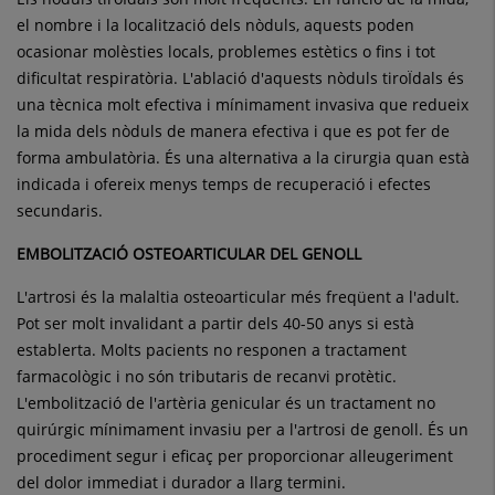
el nombre i la localització dels nòduls, aquests poden
ocasionar molèsties locals, problemes estètics o fins i tot
dificultat respiratòria. L'ablació d'aquests nòduls tiroÏdals és
una tècnica molt efectiva i mínimament invasiva que redueix
la mida dels nòduls de manera efectiva i que es pot fer de
forma ambulatòria. És una alternativa a la cirurgia quan està
indicada i ofereix menys temps de recuperació i efectes
secundaris.
EMBOLITZACIÓ OSTEOARTICULAR DEL GENOLL
L'artrosi és la malaltia osteoarticular més freqüent a l'adult.
Pot ser molt invalidant a partir dels 40-50 anys si està
establerta. Molts pacients no responen a tractament
farmacològic i no són tributaris de recanvi protètic.
L'embolització de l'artèria genicular és un tractament no
quirúrgic mínimament invasiu per a l'artrosi de genoll. És un
procediment segur i eficaç per proporcionar alleugeriment
del dolor immediat i durador a llarg termini.