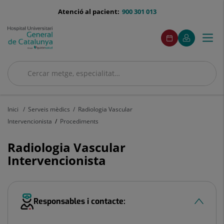
Saltar al contingut
menu-
Atenció al pacient:
900 301 013
telefono
menuAcceso
Aquest
Aquest
Demaneu
El
Togg
Menú
enllaç
enllaç
cita
meu
s'obrirà
s'obrirà
navi
Quirónsalud
en
en
una
una
Cercar
finestra
finestra
nova.
nova.
Cercar
Inici
Serveis mèdics
Radiologia Vascular
Intervencionista
Procediments
Radiologia Vascular
Intervencionista
Responsables i contacte: