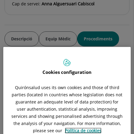
Cap de servei:
Anna Alguersuari Cabiscol
Descripció
Equip Mèdic
Procediments
Cookies configuration
PROCEDIMENTS RADIOLOGIA VASCULAR
INTERVENCIONISTA
Quirónsalud uses its own cookies and those of third
EMBOLITZACIÓ DE MIOMES UTERINS
parties (located in countries whose legislation does not
guarantee an adequate level of data protection) for
Els miomes uterins són tumors benignes que afecten gairebé
user authentication, statistical analysis, improving
el 50% de les dones a partir dels 40 anys i continuen
services and showing personalised advertising through
suposant la causa més freqüent d'indicació quirúrgica per
the analysis of your navigation. For more information,
patologia benigna. Poden ocasionar menstruacions
please see our
Política de cookies