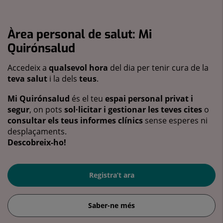
Àrea personal de salut: Mi
Quirónsalud
Accedeix a
qualsevol hora
del dia per tenir cura de la
teva salut
i la dels
teus
.
Mi Quirónsalud
és el teu
espai personal privat i
segur
, on pots
sol·licitar i gestionar les teves cites
o
consultar els teus informes clínics
sense esperes ni
desplaçaments.
Descobreix-ho!
Registra’t ara
Saber-ne més