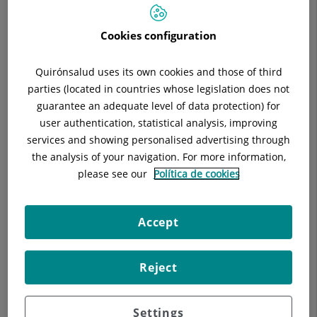
Especialitat:
Radioterapia
Cookies configuration
Quirónsalud uses its own cookies and those of third
parties (located in countries whose legislation does not
Descripció
Equip Mèdic
Radioteràpia Baix
guarantee an adequate level of data protection) for
user authentication, statistical analysis, improving
services and showing personalised advertising through
the analysis of your navigation. For more information,
Consulta la
informació completa
d'aquesta
please see our
Política de cookies
especialitat
a la
web de Quirónsalud
Accept
Reject
Settings