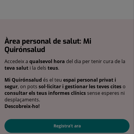
Àrea personal de salut: Mi
Quirónsalud
Accedeix a
qualsevol hora
del dia per tenir cura de la
teva salut
i la dels
teus
.
Mi Quirónsalud
és el teu
espai personal privat i
segur
, on pots
sol·licitar i gestionar les teves cites
o
consultar els teus informes clínics
sense esperes ni
desplaçaments.
Descobreix-ho!
Registra’t ara