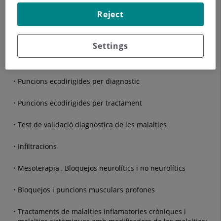
Reject
Ecografia muscular i de parts toves
Ecografia articular
Settings
Ecografia doppler articular
Puncions ecodirigides per diagnostic
Puncions ecodirigides per tractament
Test de validació diagnòstica de les malalties
Infiltracions
Mesoterapia , Bloquejos neurolítics i no neurolítics
Bloquejos i puncions musculars profones
Tractaments de malalties inflamatories cròniques i