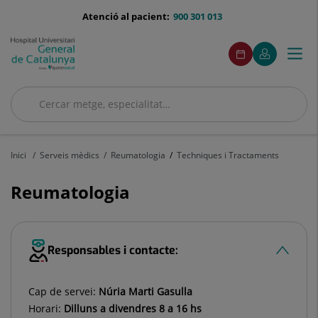
Saltar al contingut
menu-
Atenció al pacient:
900 301 013
telefono
menuAcceso
Aquest
Aquest
Demaneu
El
Togg
Menú
enllaç
enllaç
cita
meu
s'obrirà
s'obrirà
navi
Quirónsalud
en
en
una
una
Cercar
finestra
finestra
nova.
nova.
Cercar
Inici
Serveis mèdics
Reumatologia
Techniques i Tractaments
Reumatologia
Responsables i contacte:
Cap de servei:
Núria Marti Gasulla
Horari:
Dilluns a divendres 8 a 16 hs