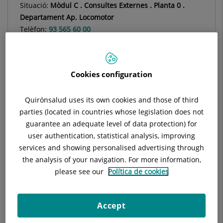
Situació:
Mòdul C . Consultes Externes . Planta 0 .
Departament Ap. Locomotor
Telèfon:
93 565 60 00
Especialitat:
Reumatologia
Cookies configuration
Descripció
Equip Mèdic
Techniques i Trac
Quirónsalud uses its own cookies and those of third
parties (located in countries whose legislation does not
guarantee an adequate level of data protection) for
user authentication, statistical analysis, improving
services and showing personalised advertising through
Analisis clínic i de líquid sinovial
the analysis of your navigation. For more information,
please see our
Política de cookies
Densitometria per estudi massa òssia en nens i adults
Densitometria per valoració del greix corporal
Accept
Capilaroscòpia