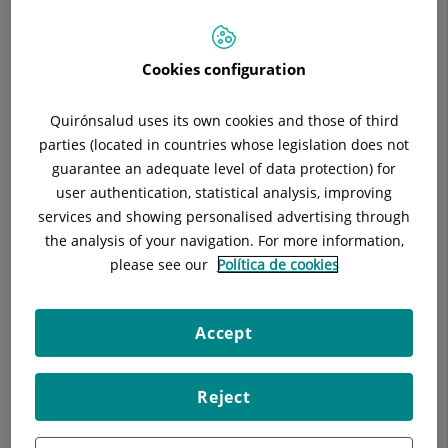
Situació:
Mòdul F.
Telèfon:
93 565 60 20
Especialitat:
Medicina Interna
Cookies configuration
Quirónsalud uses its own cookies and those of third
parties (located in countries whose legislation does not
guarantee an adequate level of data protection) for
Descripció
Equip Mèdic
Vacunes disponibl
user authentication, statistical analysis, improving
services and showing personalised advertising through
the analysis of your navigation. For more information,
please see our
Política de cookies
La consulta d'Atenció al Viatger serà els divendres de 10:30h a
13:30h al Mòdul F.
Accept
Horaris especials:
Reject
Els divendres 22 i 29 d'agosto i el 5 de setembre no
s'obrirà agenda.