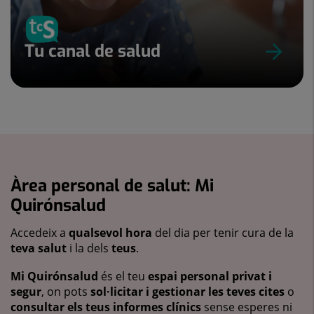
Tu canal de salud
Àrea personal de salut: Mi
Quirónsalud
Accedeix a
qualsevol hora
del dia per tenir cura de la
teva salut
i la dels
teus
.
Mi Quirónsalud
és el teu
espai personal privat i
segur
, on pots
sol·licitar i gestionar les teves cites
o
consultar els teus informes clínics
sense esperes ni