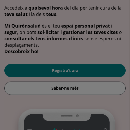
Accedeix a
qualsevol hora
del dia per tenir cura de la
teva salut
i la dels
teus
.
Mi Quirónsalud
és el teu
espai personal privat i
segur
, on pots
sol·licitar i gestionar les teves cites
o
consultar els teus informes clínics
sense esperes ni
desplaçaments.
Descobreix-ho!
Registra’t ara
Saber-ne més