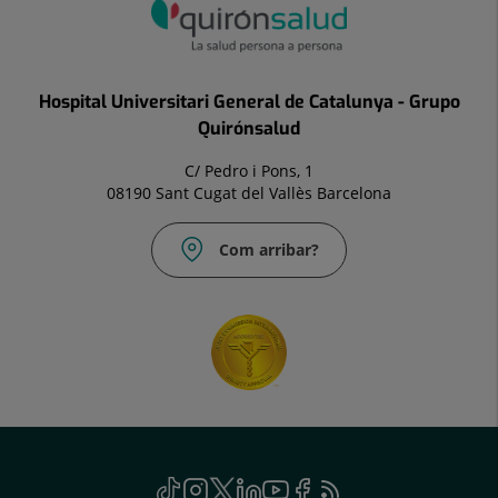
Hospital Universitari General de Catalunya - Grupo
Quirónsalud
C/ Pedro i Pons, 1
08190 Sant Cugat del Vallès Barcelona
Com arribar?
Social
TikTok
Aquest
Instagram
Aquest
Twitter
Aquest
Linkedin
Aquest
Youtube
Aquest
Facebook
Aquest
Feed
Aquest