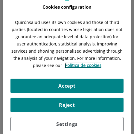
Cookies configuration
Consulta la
informació completa
d'aquesta
especialitat
a la
web de Quirónsalud
Quirónsalud uses its own cookies and those of third
parties (located in countries whose legislation does not
guarantee an adequate level of data protection) for
Unidad Medicina Biológica
user authentication, statistical analysis, improving
services and showing personalised advertising through
the analysis of your navigation. For more information,
please see our
Política de cookies
Accept
Reject
Els nostres blogs
Settings