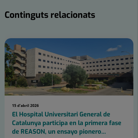
Continguts relacionats
Nombre
de
controls
lliscants:
15
15 d’abril 2026
El Hospital Universitari General de
Catalunya participa en la primera fase
de REASON, un ensayo pionero...