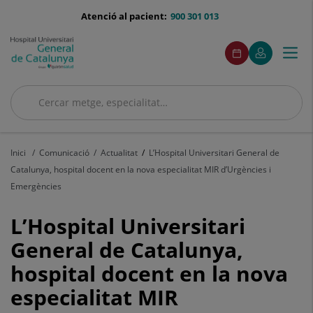
Saltar al contingut
menu-
Atenció al pacient:
900 301 013
telefono
menuAcceso
Aquest
Aquest
Demaneu
El
Togg
Menú
enllaç
enllaç
cita
meu
s'obrirà
s'obrirà
navi
Quirónsalud
en
en
una
una
Cercar
finestra
finestra
nova.
nova.
Cercar
Inici
Comunicació
Actualitat
L’Hospital Universitari General de
Catalunya, hospital docent en la nova especialitat MIR d’Urgències i
Emergències
L’Hospital
L’Hospital Universitari
Universitari
General de Catalunya,
hospital docent en la nova
General
especialitat MIR
de