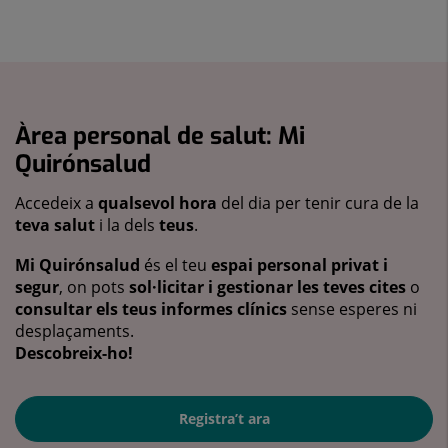
Àrea personal de salut: Mi
Quirónsalud
Accedeix a
qualsevol hora
del dia per tenir cura de la
teva salut
i la dels
teus
.
Mi Quirónsalud
és el teu
espai personal privat i
segur
, on pots
sol·licitar i gestionar les teves cites
o
consultar els teus informes clínics
sense esperes ni
desplaçaments.
Descobreix-ho!
Registra’t ara