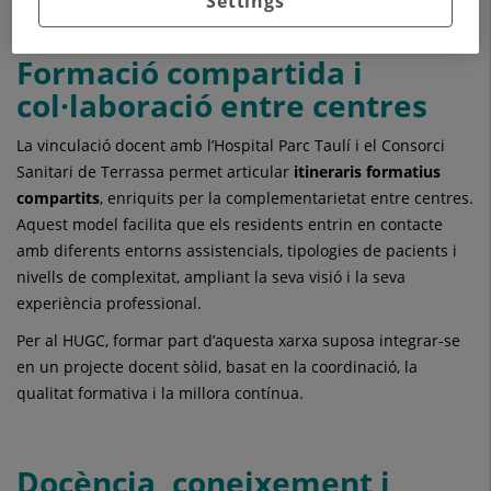
Settings
Formació compartida i
col·laboració entre centres
La vinculació docent amb l’Hospital Parc Taulí i el Consorci
Sanitari de Terrassa permet articular
itineraris formatius
compartits
, enriquits per la complementarietat entre centres.
Aquest model facilita que els residents entrin en contacte
amb diferents entorns assistencials, tipologies de pacients i
nivells de complexitat, ampliant la seva visió i la seva
experiència professional.
Per al HUGC, formar part d’aquesta xarxa suposa integrar-se
en un projecte docent sòlid, basat en la coordinació, la
qualitat formativa i la millora contínua.
Docència, coneixement i