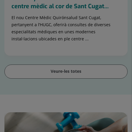
centre mèdic al cor de Sant Cugat...
El nou Centre Mèdic Quirónsalud Sant Cugat,
pertanyent a l’HUGC, oferirà consultes de diverses
especialitats mèdiques en unes modernes
instal·lacions ubicades en ple centre ...
Veure-les totes
Control
lliscant
1
de
15