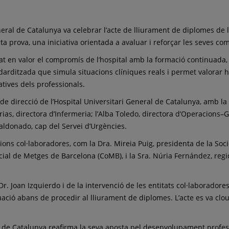
eneral de Catalunya va celebrar l’acte de lliurament de diplomes de 
 prova, una iniciativa orientada a avaluar i reforçar les seves co
osat en valor el compromís de l’hospital amb la formació continuada, 
arditzada que simula situacions clíniques reals i permet valorar ha
atives dels professionals.
e direcció de l’Hospital Universitari General de Catalunya, amb la p
ias, directora d’Infermeria; l’Alba Toledo, directora d’Operacions–G
Maldonado, cap del Servei d’Urgències.
ons col·laboradores, com la Dra. Mireia Puig, presidenta de la So
ial de Metges de Barcelona (CoMB), i la Sra. Núria Fernández, regido
 Joan Izquierdo i de la intervenció de les entitats col·laboradores
ació abans de procedir al lliurament de diplomes. L’acte es va clou
al de Catalunya reafirma la seva aposta pel desenvolupament profess