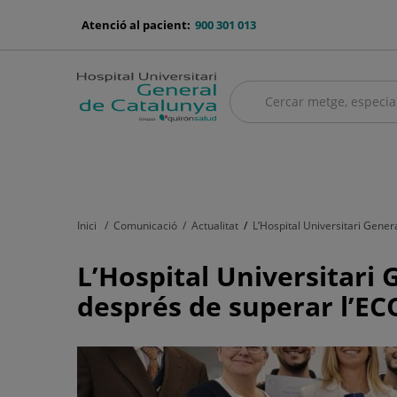
Saltar al contingut
menu-
Atenció al pacient:
900 301 013
telefono
Cercar
Cercar
menú
Quadre mèdic
Serveis mèdics
Asseguradores i mútues
El no
principal
Inici
Comunicació
Actualitat
L’Hospital Universitari Gene
L’Hospital
L’Hospital Universitari
Universitari
després de superar l’EC
General
de