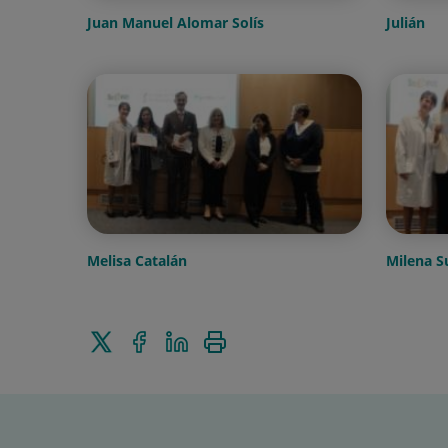
Juan Manuel Alomar Solís
Julián
Melisa Catalán
Milena 
Enviar
Compartir
Compartir
Imprimir
a
a
en
Twitter
Facebook
Linkedin