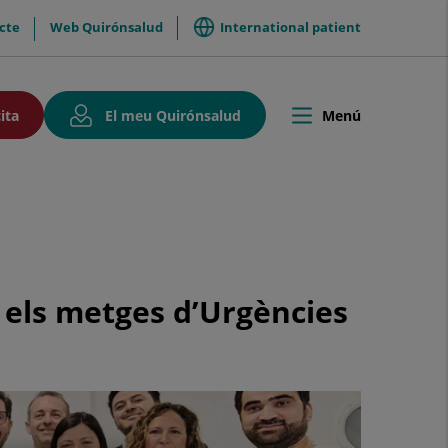
International patient
cte
Web Quirónsalud
Aquest
Aquest
ita
El meu Quirónsalud
Menú
Toggle
enllaç
enllaç
navigation
s'obrirà
s'obrirà
en
en
una
una
finestra
finestra
nova.
nova.
 els metges d’Urgències