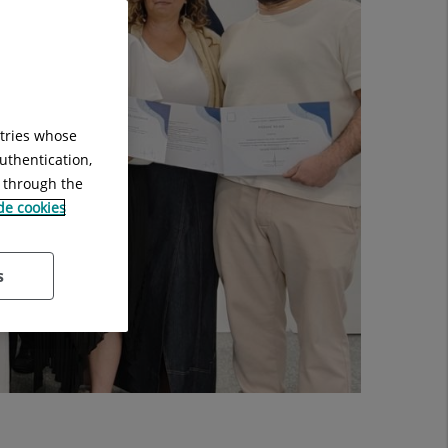
ntries whose
uthentication,
g through the
 de cookies
s