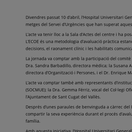
Divendres passat 10 d’abril, l’Hospital Universitari G
metges del Servei d’Urgències que han superat aquesta
L’acte va tenir lloc a la Sala d’Actes del centre i ha p
L’ECOE és una metodologia d’avaluació pràctica estand
decisions, el raonament clínic i les habilitats comunic
La jornada va comptar amb la participació del comitè d
Dra. Sandra Barbadillo, directora mèdica; la Susana Ar
directora d’Organització i Persones, i el Dr. Enrique 
L’acte va comptar també amb representants d’instituci
(SOCMUE); la Dra. Gemma Férriz, vocal del Col·legi Ofic
l’Ajuntament de Sant Cugat del Vallès.
Després d’unes paraules de benvinguda a càrrec del Dr.
compartir la seva experiència durant el procés d’avalu
família.
Amb aquesta iniciativa, l’Hospital Universitari Gener