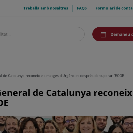
menuTop
Treballa amb nosaltres
FAQS
Formulari de conta
menuAcceso
Demaneu c
stre centre
Pacients i visitants
Recerca i Docència
Comunicació
ral de Catalunya reconeix els metges d’Urgències després de superar l’ECOE
 General de Catalunya reconeix
OE