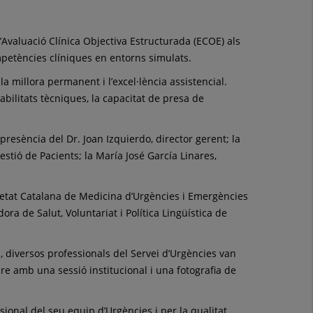
l’Avaluació Clínica Objectiva Estructurada (ECOE) als
mpetències clíniques en entorns simulats.
la millora permanent i l’excel·lència assistencial.
bilitats tècniques, la capacitat de presa de
resència del Dr. Joan Izquierdo, director gerent; la
estió de Pacients; la María José García Linares,
cietat Catalana de Medicina d’Urgències i Emergències
ra de Salut, Voluntariat i Política Lingüística de
, diversos professionals del Servei d’Urgències van
re amb una sessió institucional i una fotografia de
ional del seu equip d’Urgències i per la qualitat