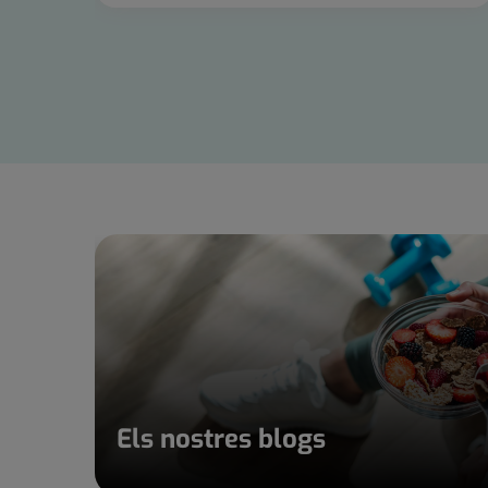
Control
lliscant
1
de
15
Els nostres blogs