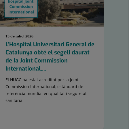
15 de juliol 2026
8 de
L’Hospital Universitari General de
L’
Catalunya obté el segell daurat
Cat
de la Joint Commission
mè
International,...
CE 
El HUGC ha estat acreditat per la Joint
Els 
Commission International, estàndard de
real
referència mundial en qualitat i seguretat
d’av
sanitària.
temp
segu
MED