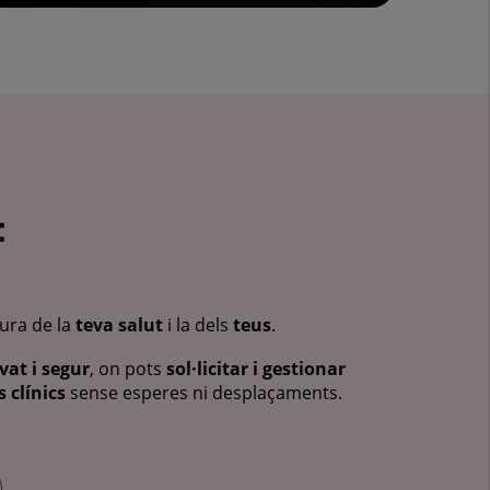
:
cura de la
teva salut
i la dels
teus
.
vat i segur
, on pots
sol·licitar i gestionar
 clínics
sense esperes ni desplaçaments.