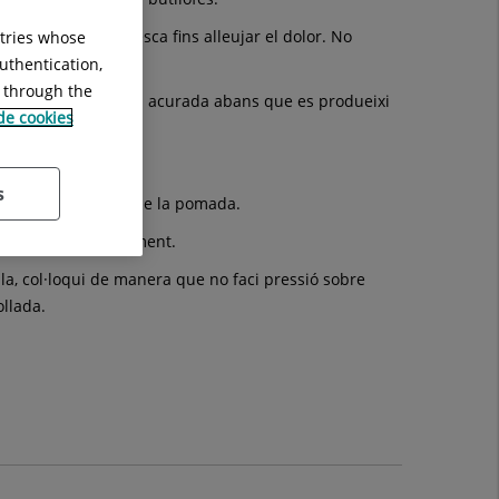
presa humida i fresca fins alleujar el dolor. No
ntries whose
uthentication,
g through the
i-ho de forma ràpida i acurada abans que es produeixi
 de cookies
 aigua.
s
mmediatament l'ús de la pomada.
at i sentir alleujament.
lla, col·loqui de manera que no faci pressió sobre
ollada.