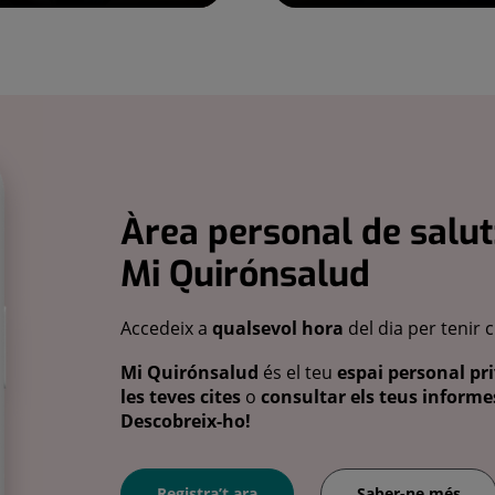
Àrea personal de salut
Mi Quirónsalud
Accedeix a
qualsevol hora
del dia per tenir 
Mi Quirónsalud
és el teu
espai personal pri
les teves cites
o
consultar els teus informes
Descobreix-ho!
Registra’t ara
Saber-ne més