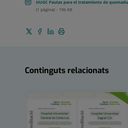
HUGC Pautas para el tratamiento de quemadu
(1 pàgina)
106
KB
Enviar
Compartir
Compartir
Imprimir
a
a
en
Twitter
Facebook
Linkedin
Continguts relacionats
Nombre
de
controls
lliscants:
15