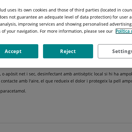
'aigua corrent fresca (no freda) durant 10 minuts o apliqui una com
ud uses its own cookies and those of third parties (located in cou
 does not guarantee an adequate level of data protection) for user a
l analysis, improving services and showing personalised advertisin
uem-nos els anells o altres objectes ajustats situats a la zona. Fac
s of your navigation. For more information, please see our
Política
tra les infeccions. Si es rebenta una butllofa, netegeu la zona amb
Accept
Reject
Setting
a antisèptica-antibacteriana. Si apareix una erupció suspengui i
a loció que contingui àloe vera o humectant per prevenir la sequed
o apòsit net i sec, desinfectant amb antisèptic local si hi ha ampo
 contacte amb l'aire, el que redueix el dolor i protegeix la pell amp
 paracetamol.