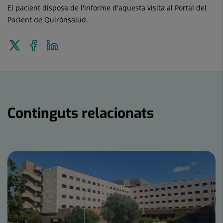
El pacient disposa de l'informe d'aquesta visita al Portal del
Pacient de Quirónsalud.
Enviar
Compartir
Compartir
a
a
en
Twitter
Facebook
Linkedin
Continguts relacionats
Nombre
de
controls
lliscants:
15