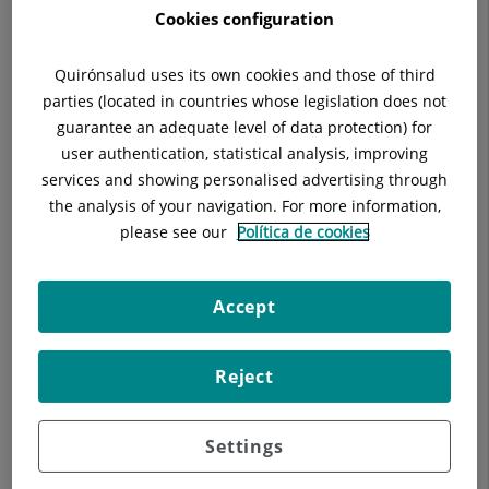
Cookies configuration
Quirónsalud uses its own cookies and those of third
parties (located in countries whose legislation does not
guarantee an adequate level of data protection) for
user authentication, statistical analysis, improving
L'Hospital Universitari General de Catalunya ha implementat
services and showing personalised advertising through
un nou sistema d'atenció intel·ligent anomenat sala Smart-
the analysis of your navigation. For more information,
Urg on s'ofereix al pacient del servei d'Urgències la
please see our
Política de cookies
possibilitat de ser atès per urgenciòlegs de l'Hospital Digital
de manera virtual a les consultes immediates.
Accept
Segons la valoració que s'efectua al pacient en el punt de
triatge, el personal d'infermeria us ofereix la possibilitat de
dispensar-vos atenció mèdica virtual, una alternativa ràpida,
Reject
eficaç i eficient. Es tracta d'una opció que està disponible per
a aquells pacients la consulta dels quals no requereix una
exploració física i amb un nivell d'urgència lleu. Aquesta
Settings
opció permet evitar temps despera.