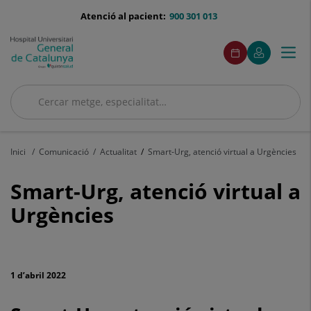
Saltar al contingut
menu-
Atenció al pacient:
900 301 013
telefono
menuAcceso
Aquest
Aquest
Demaneu
El
Togg
Menú
enllaç
enllaç
cita
meu
s'obrirà
s'obrirà
navi
Quirónsalud
en
en
una
una
Cercar
finestra
finestra
nova.
nova.
Cercar
Inici
Comunicació
Actualitat
Smart-Urg, atenció virtual a Urgències
Smart-
Smart-Urg, atenció virtual a
Urg,
Urgències
atenció
virtual
1 d’abril 2022
a