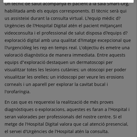
Un tècnic de salut acompanya el pacient a la sala Smart-Urg,
habilitada amb els equips corresponents. El tècnic serà qui
us assisteixi durant la consulta virtual. L?equip mèdic d?
Urgències de l?Hospital Digital atén el pacient mitjançant
videoconsulta i el professional de salut disposa d?equips d?
exploració digital amb una qualitat d?imatge excepcional que
l?urgenciòleg les rep en temps real. L'objectiu és emetre una
valoració diagnòstica de manera immediata. Entre aquests
equips d‟exploració destaquen un dermatoscopi per
visualitzar totes les lesions cutànies; un otoscopi per poder
visualitzar les orelles; un iridoscopi per veure les erosions
corneals i un aparell per explorar la cavitat bucal i
l'orofaríngia.
En cas que es requereixi la realització de més proves
diagnòstiques o exploracions, aquestes es faran a l'Hospital i
seran valorades per professionals del nostre centre. Si el
metge de l'Hospital Digital valora que cal atenció presencial,
el servei d'Urgències de l'Hospital atén la consulta.