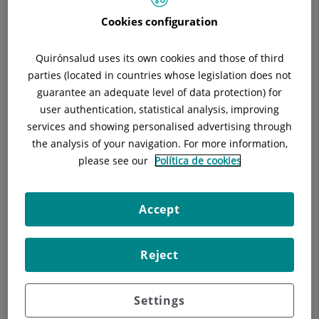
Cookies configuration
Quirónsalud uses its own cookies and those of third
parties (located in countries whose legislation does not
guarantee an adequate level of data protection) for
user authentication, statistical analysis, improving
services and showing personalised advertising through
the analysis of your navigation. For more information,
please see our
Política de cookies
Per a pacients amb lesions cutànies com lunars o berrugues
Accept
de nova aparició o ja existents, en què s'hagin produït canvis
recentment, picor o sagnat, l'Hospital Universitari General de
Catalunya implementa la consulta de teledermatologia d'alta
Reject
resolució en què el pacient, a el termini de 48 hores
disposarà d'un informe de les lesions elaborat per un
dermatòleg. Aquest servei permet disminuir el temps
Settings
despera en la citació, una valoració, informació i resolució