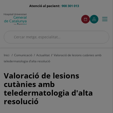
Saltar al contingut
menu-
Atenció al pacient:
900 301 013
telefono
menuAcceso
Aquest
Aquest
Demaneu
El
Togg
Menú
enllaç
enllaç
cita
meu
s'obrirà
s'obrirà
navi
Quirónsalud
en
en
una
una
Cercar
finestra
finestra
nova.
nova.
Cercar
Inici
Comunicació
Actualitat
Valoració de lesions cutànies amb
teledermatologia d'alta resolució
Valoració
Valoració de lesions
de
cutànies amb
teledermatologia d'alta
lesions
resolució
cutànies
amb