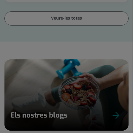
Veure-les totes
Control
lliscant
1
de
15
Els nostres blogs