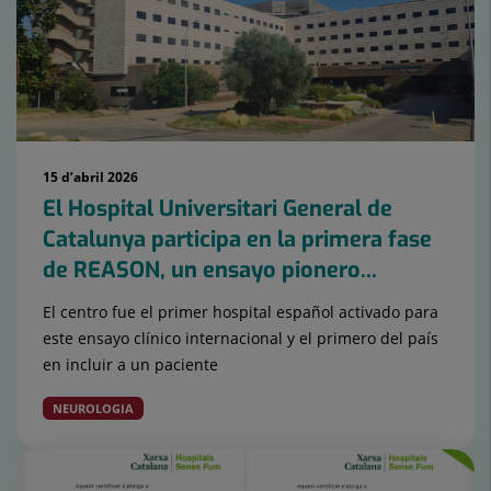
lliscants:
15
15 d’abril 2026
El Hospital Universitari General de
Catalunya participa en la primera fase
de REASON, un ensayo pionero...
El centro fue el primer hospital español activado para
este ensayo clínico internacional y el primero del país
en incluir a un paciente
NEUROLOGIA