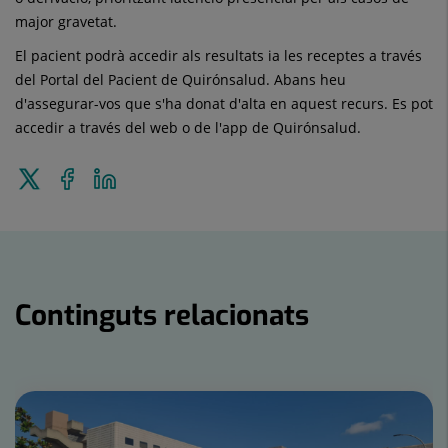
major gravetat.
El pacient podrà accedir als resultats ia les receptes a través
del Portal del Pacient de Quirónsalud. Abans heu
d'assegurar-vos que s'ha donat d'alta en aquest recurs. Es pot
accedir a través del web o de l'app de Quirónsalud.
Enviar
Compartir
Compartir
a
a
en
Twitter
Facebook
Linkedin
Continguts relacionats
Nombre
de
controls