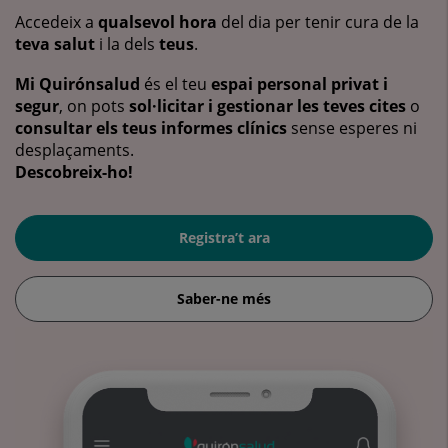
Accedeix a
qualsevol hora
del dia per tenir cura de la
teva salut
i la dels
teus
.
Mi Quirónsalud
és el teu
espai personal privat i
segur
, on pots
sol·licitar i gestionar les teves cites
o
consultar els teus informes clínics
sense esperes ni
desplaçaments.
Descobreix-ho!
Registra’t ara
Saber-ne més