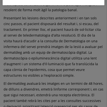
molt ràpida, canalitzant urgentment la patologia maligna i
resolent de forma molt àgil la patologia banal.
Presentant les lesions descrites anteriorment i en tan sols
cinc passos, el pacient disposarà del resultat i, si escau, del
tractament. En primer lloc, el pacient haurà de sol·licitar cita
al servei de teledermatologia d'alta resolució. El dia de la
visita haurà d'acudir a la consulta de Dermatologia on una
infermera del servei prendrà imatges de la lesió a avaluar pel
dermatòleg amb un equip de dermatoscòpia digital. La
dermatoscòpia o epiluminescència digital utilitza una lent
d'augment i un sistema d'il·luminació que fa translúcida la
capa còrnia de l'epidermis, cosa que permet veure
estructures no visibles a l'exploració simple.
El dermatòleg avaluarà les imatges en un termini de 48 hores,
de dilluns a divendres, emetrà linforme corresponent i, en cas
que sigui necessari, estendrà una recepta electrònica. El
pacient també rebrà les cites per a les consultes successives
o derivació, prioritzant latenció presencial per als casos de