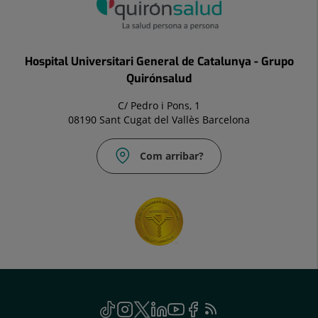
Hospital Universitari General de Catalunya - Grupo
Quirónsalud
C/ Pedro i Pons, 1
08190 Sant Cugat del Vallès Barcelona
Com arribar?
Social
TikTok
Aquest
Instagram
Aquest
Twitter
Aquest
Linkedin
Aquest
Youtube
Aquest
Facebook
Aquest
Feed
Aquest