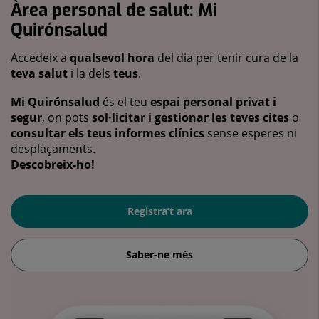
Àrea personal de salut: Mi
Quirónsalud
Accedeix a
qualsevol hora
del dia per tenir cura de la
teva salut
i la dels
teus
.
Mi Quirónsalud
és el teu
espai personal privat i
segur
, on pots
sol·licitar i gestionar les teves cites
o
consultar els teus informes clínics
sense esperes ni
desplaçaments.
Descobreix-ho!
Registra’t ara
Saber-ne més