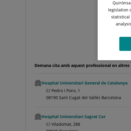
Quirónsal
Trepat
legislation
statistica
analysi
F
Demana cita amb aquest professional en altres 
Hospital Universitari General de Catalunya
C/ Pedro i Pons, 1
08190 Sant Cugat del Vallés Barcelona
Hospital Universitari Sagrat Cor
C/ Viladomat, 288