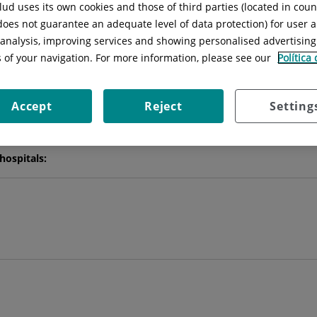
ud uses its own cookies and those of third parties (located in cou
 does not guarantee an adequate level of data protection) for user a
l analysis, improving services and showing personalised advertisin
Ana María
Domingo Trepat
s of your navigation. For more information, please see our
Política
ACULTATIU ESPECIALISTA CIR. ORTOPÈDICA I TRAUMATOLOG
Accept
Reject
Setting
CIRURGIA ORTOPÈDICA I TRAUMATOLOGIA
hospitals: