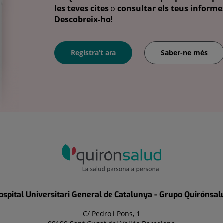
les teves cites
o
consultar els teus informes
Descobreix-ho!
Registra’t ara
Saber-ne més
ospital Universitari General de Catalunya - Grupo Quirónsal
C/ Pedro i Pons, 1