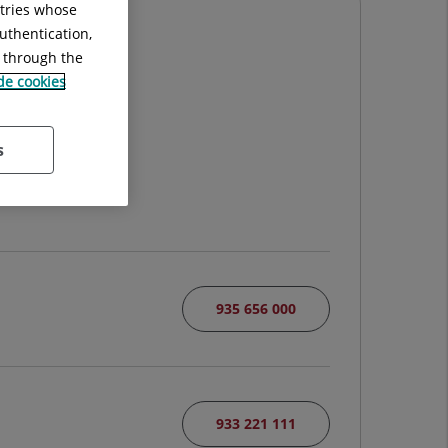
ntries whose
uthentication,
g through the
 de cookies
IA
s
935 656 000
933 221 111