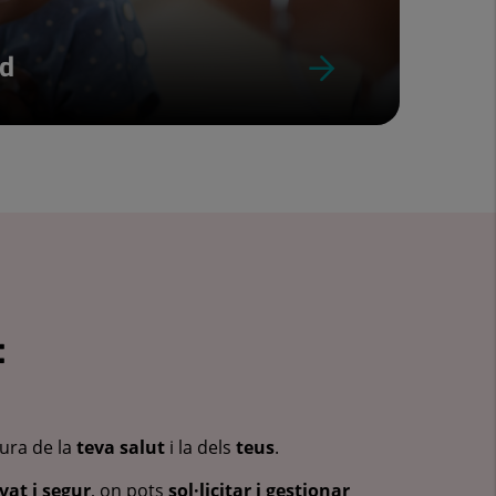
ud
:
cura de la
teva salut
i la dels
teus
.
vat i segur
, on pots
sol·licitar i gestionar