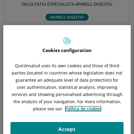
FACULTATIU ESPECIALISTA APARELL DIGESTIU
APARELL DIGESTIU
Demanar hora
Cookies configuration
Demana cita amb aquest professional en altres
hospitals:
Quirónsalud uses its own cookies and those of third
parties (located in countries whose legislation does not
guarantee an adequate level of data protection) for
Hospital Universitari Dexeus
user authentication, statistical analysis, improving
C/ Sabino Arana, 5-19
services and showing personalised advertising through
08028 Barcelona
the analysis of your navigation. For more information,
please see our
Política de cookies
932 274 747
Accept