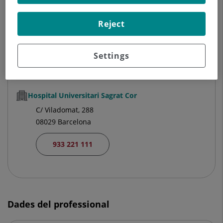
Hospital Universitari General de Catalunya
C/ Pedro i Pons, 1
Reject
08190 Sant Cugat del Vallés Barcelona
935 656 000
Settings
Hospital Universitari Sagrat Cor
C/ Viladomat, 288
08029 Barcelona
933 221 111
Dades del professional