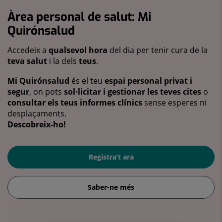
Àrea personal de salut: Mi
Quirónsalud
Accedeix a
qualsevol hora
del dia per tenir cura de la
teva salut
i la dels
teus
.
Mi Quirónsalud
és el teu
espai personal privat i
segur
, on pots
sol·licitar i gestionar les teves cites
o
consultar els teus informes clínics
sense esperes ni
desplaçaments.
Descobreix-ho!
Registra’t ara
Saber-ne més