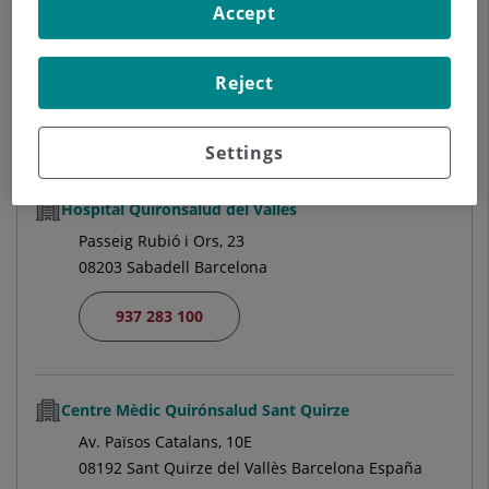
Hospital Universitari Sagrat Cor
Accept
C/ Viladomat, 288
08029 Barcelona
Reject
933 221 111
Settings
Hospital Quirónsalud del Vallès
Passeig Rubió i Ors, 23
08203 Sabadell Barcelona
937 283 100
Centre Mèdic Quirónsalud Sant Quirze
Av. Països Catalans, 10E
08192 Sant Quirze del Vallès Barcelona España