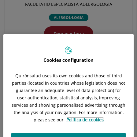
FACULTATIU ESPECIALISTA AL·LERGOLOGIA
ALERGOL·LOGIA
Demanar hora
Demana cita amb aquest professional en altres
Cookies configuration
hospitals:
Quirónsalud uses its own cookies and those of third
parties (located in countries whose legislation does not
Hospital Universitari General de Catalunya
guarantee an adequate level of data protection) for
C/ Pedro i Pons, 1
user authentication, statistical analysis, improving
08190 Sant Cugat del Vallés Barcelona
services and showing personalised advertising through
the analysis of your navigation. For more information,
935 656 000
please see our
Política de cookies