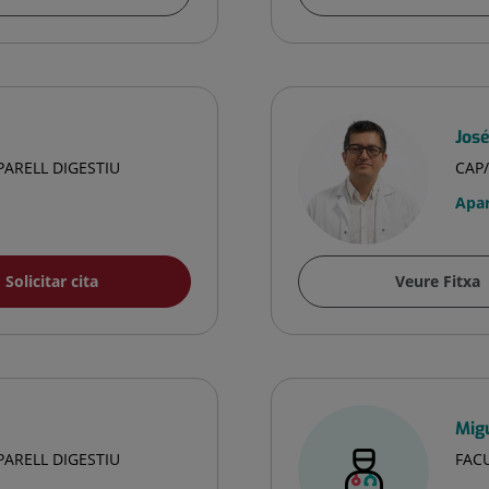
Jos
PARELL DIGESTIU
CAP/
Apar
Solicitar cita
Veure Fitxa
Mig
PARELL DIGESTIU
FACU