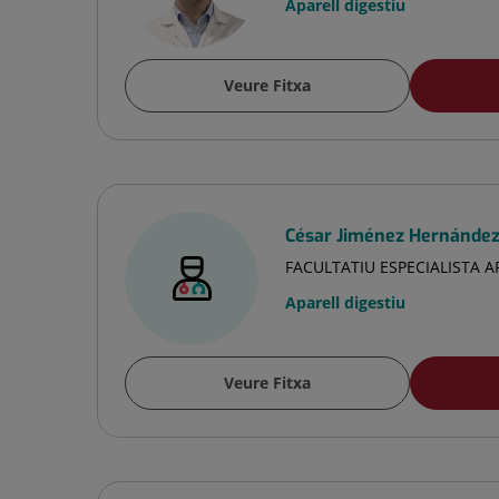
Aparell digestiu
Veure Fitxa
César Jiménez Hernánde
FACULTATIU ESPECIALISTA A
Aparell digestiu
Veure Fitxa