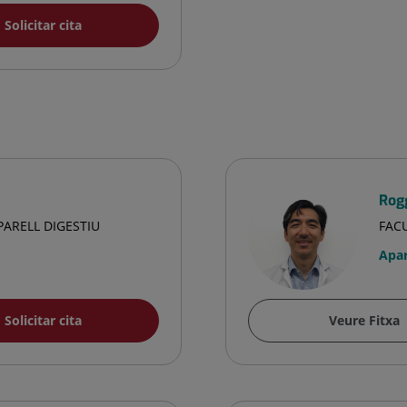
Solicitar cita
Rog
PARELL DIGESTIU
FACU
Apar
Solicitar cita
Veure Fitxa