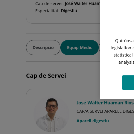
Cap de servei:
José Walter Huaman Rios
Especialitat:
Digestiu
Quirónsal
Descripció
Equip Mèdic
Malalties
legislation
statistica
analysi
Cap de Servei
José Wálter Huaman Rios
CAP/A SERVEI APARELL DIGE
Aparell digestiu