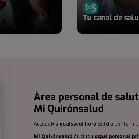
Tu canal de sal
Àrea personal de salut
Mi Quirónsalud
Accedeix a
qualsevol hora
del dia per tenir 
Mi Quirónsalud
és el teu
espai personal pri