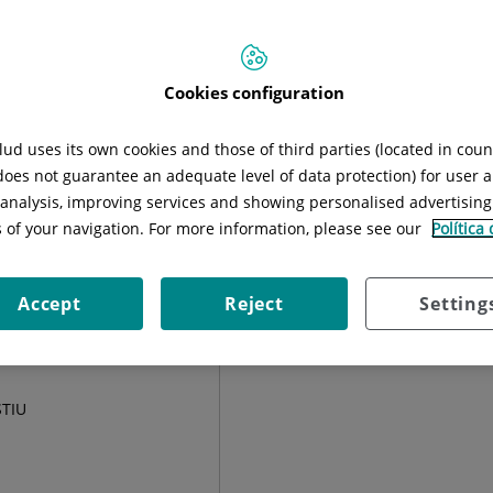
Situació:
Módulo I (2a Planta)
Cookies configuration
ud uses its own cookies and those of third parties (located in cou
Tècniques
Instal·lacions
Diagnòstics
Recerca
 does not guarantee an adequate level of data protection) for user a
l analysis, improving services and showing personalised advertisin
s of your navigation. For more information, please see our
Política
Accept
Reject
Setting
STIU