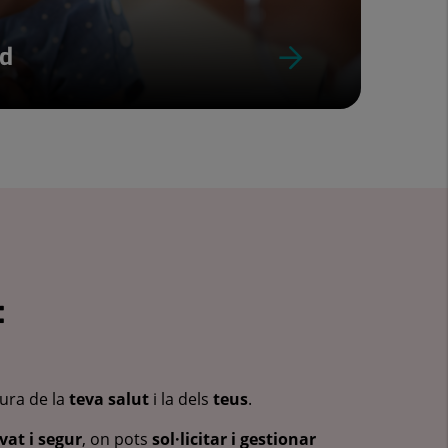
ud
:
cura de la
teva salut
i la dels
teus
.
vat i segur
, on pots
sol·licitar i gestionar