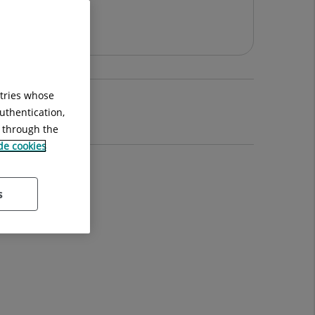
ntries whose
uthentication,
g through the
 de cookies
s