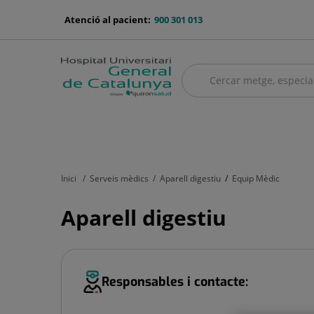
Saltar al contingut
menu-
Atenció al pacient:
900 301 013
telefono
Cercar
Cercar
menú
Quadre mèdic
Serveis mèdics
Asseguradores i mútues
El no
principal
Inici
Serveis mèdics
Aparell digestiu
Equip Mèdic
Aparell digestiu
Responsables i contacte: