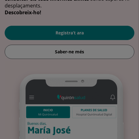
desplaçaments.
Descobreix-ho!
Registra’t ara
Saber-ne més