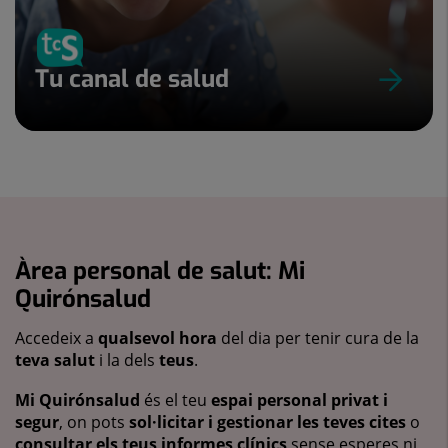
Tu canal de salud
Àrea personal de salut: Mi
Quirónsalud
Accedeix a
qualsevol hora
del dia per tenir cura de la
teva salut
i la dels
teus
.
Mi Quirónsalud
és el teu
espai personal privat i
segur
, on pots
sol·licitar i gestionar les teves cites
o
consultar els teus informes clínics
sense esperes ni