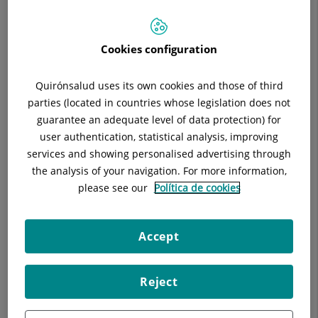
Horari:
Matins 10'00h a 14'00h Tardes 16'00h a 20'00h
Situació:
Hall principal
Telèfon:
93 633 89 33 / 608 587 286
Cookies configuration
Especialitat:
Cirurgia Plàstica Reparadora y Estètica
Quirónsalud uses its own cookies and those of third
parties (located in countries whose legislation does not
guarantee an adequate level of data protection) for
user authentication, statistical analysis, improving
Descripció
Equipo Médico
Instal·lacions
services and showing personalised advertising through
the analysis of your navigation. For more information,
please see our
Política de cookies
Reconstrucció mamària postmastectomia
Accept
Tumors cutanis
Seqüeles de traumatismes o cirurgies prèvies
Reject