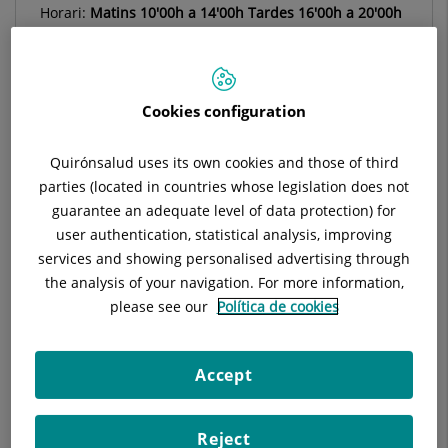
Horari:
Matins 10'00h a 14'00h Tardes 16'00h a 20'00h
Situació:
Hall principal
Telèfon:
93 633 89 33 / 608 587 286
Especialitat:
Cirurgia Plàstica Reparadora y Estètica
Cookies configuration
Quirónsalud uses its own cookies and those of third
parties (located in countries whose legislation does not
Descripció
Equipo Médico
Instal·lacions
guarantee an adequate level of data protection) for
user authentication, statistical analysis, improving
services and showing personalised advertising through
the analysis of your navigation. For more information,
please see our
Política de cookies
Cirurgia Plàstica Reparadora
Cirurgia estètica facial
Accept
Cirurgia estètica de la mama
Reject
Cirurgia estètica corporal