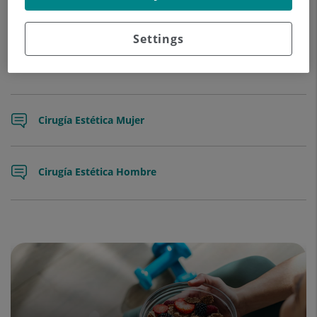
Medicina estètica facial o corporal
Settings
Microcirurgia
Cirugía Estética Mujer
Cirugía Estética Hombre