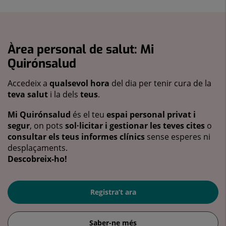
Àrea personal de salut: Mi
Quirónsalud
Accedeix a
qualsevol hora
del dia per tenir cura de la
teva salut
i la dels
teus
.
Mi Quirónsalud
és el teu
espai personal privat i
segur
, on pots
sol·licitar i gestionar les teves cites
o
consultar els teus informes clínics
sense esperes ni
desplaçaments.
Descobreix-ho!
Registra’t ara
Saber-ne més