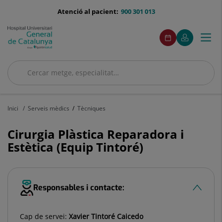
Saltar al contingut
menu-
Atenció al pacient:
900 301 013
telefono
menuAcceso
Aquest
Aquest
Demaneu
El
Togg
Menú
enllaç
enllaç
cita
meu
s'obrirà
s'obrirà
navi
Quirónsalud
en
en
una
una
Cercar
finestra
finestra
nova.
nova.
Cercar
Inici
Serveis mèdics
Tècniques
Cirurgia Plàstica Reparadora i
Estètica (Equip Tintoré)
Responsables i contacte:
Cap de servei:
Xavier Tintoré Caicedo