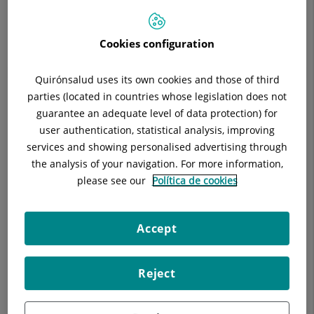
Cookies configuration
Descripció
Equip Mèdic
Malalties
Di
Quirónsalud uses its own cookies and those of third
parties (located in countries whose legislation does not
guarantee an adequate level of data protection) for
user authentication, statistical analysis, improving
services and showing personalised advertising through
Com tractar les picades de mosquit
the analysis of your navigation. For more information,
please see our
Política de cookies
Mesures davant les picadures de medusa
Accept
Pell sana i protegida a l’hivern
Reject