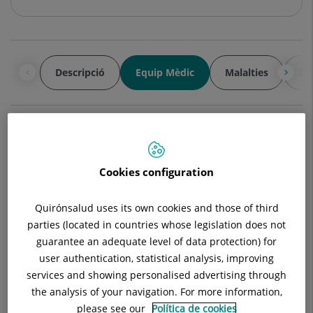
Descripció
Equip Mèdic
Malalties
Di
Cap de Servei
Cookies configuration
Antonio Campoy Sánchez
Quirónsalud uses its own cookies and those of third
CAP/A DE SERVEI
parties (located in countries whose legislation does not
Dermatologia medicoquirúrgica i
guarantee an adequate level of data protection) for
venereologia
user authentication, statistical analysis, improving
services and showing personalised advertising through
Veure Fitxa
Solicitar cita
the analysis of your navigation. For more information,
please see our
Política de cookies