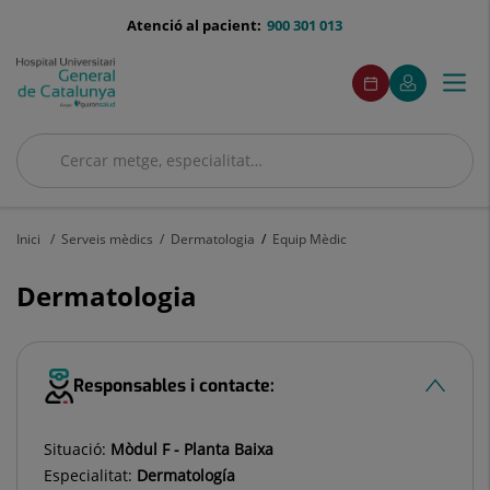
Saltar al contingut
menu-
Atenció al pacient:
900 301 013
telefono
menuAcceso
Aquest
Aquest
Demaneu
El
Togg
Menú
enllaç
enllaç
cita
meu
s'obrirà
s'obrirà
navi
Quirónsalud
en
en
una
una
Cercar
finestra
finestra
nova.
nova.
Cercar
Inici
Serveis mèdics
Dermatologia
Equip Mèdic
Dermatologia
Responsables i contacte:
Situació:
Mòdul F - Planta Baixa
Especialitat:
Dermatología