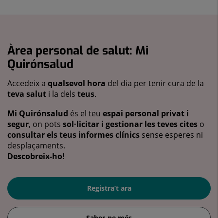
Àrea personal de salut: Mi
Quirónsalud
Accedeix a
qualsevol hora
del dia per tenir cura de la
teva salut
i la dels
teus
.
Mi Quirónsalud
és el teu
espai personal privat i
segur
, on pots
sol·licitar i gestionar les teves cites
o
consultar els teus informes clínics
sense esperes ni
desplaçaments.
Descobreix-ho!
Registra’t ara
Saber-ne més