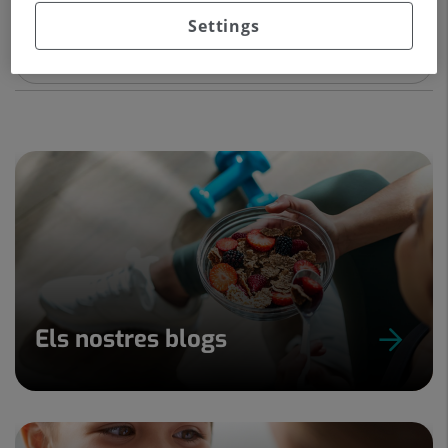
Anàlisis Clíniques i bioquímica clínica
Settings
Veure Fitxa
Solicitar cita
Els nostres blogs