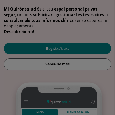
Mi Quirónsalud
és el teu
espai personal privat i
segur
, on pots
sol·licitar i gestionar les teves cites
o
consultar els teus informes clínics
sense esperes ni
desplaçaments.
Descobreix-ho!
Registra’t ara
Saber-ne més