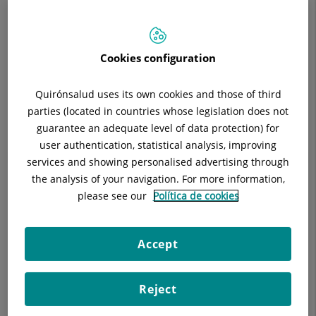
a 18.45h Dissabtes de 9 a 12h. - Urgències 24h
Situació:
Planta 0
Telèfon:
93 565 60 00 Ext. 5045 - 5049
Cookies configuration
Especialitat:
Análisis Clínicos
E-mail:
laboratorio.hugc@quironsalud.es
Quirónsalud uses its own cookies and those of third
parties (located in countries whose legislation does not
guarantee an adequate level of data protection) for
user authentication, statistical analysis, improving
Descripció
Equip Mèdic
Malalties
Tè
services and showing personalised advertising through
the analysis of your navigation. For more information,
please see our
Política de cookies
Cap de Servei
Accept
Teresa Grau Ibáñez
Reject
FACULTATIU/A