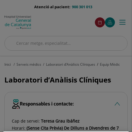
Saltar al contingut
menu-
Atenció al pacient:
900 301 013
telefono
menuAcceso
Aquest
Aquest
Demaneu
El
Togg
Menú
enllaç
enllaç
cita
meu
s'obrirà
s'obrirà
navi
Quirónsalud
en
en
una
una
Cercar
finestra
finestra
nova.
nova.
Cercar
Inici
Serveis mèdics
Laboratori d’Anàlisis Clíniques
Equip Mèdic
Laboratori d’Anàlisis Clíniques
Responsables i contacte:
Cap de servei:
Teresa Grau Ibáñez
Horari:
(Sense Cita Prèvia) De Dilluns a Divendres de 7