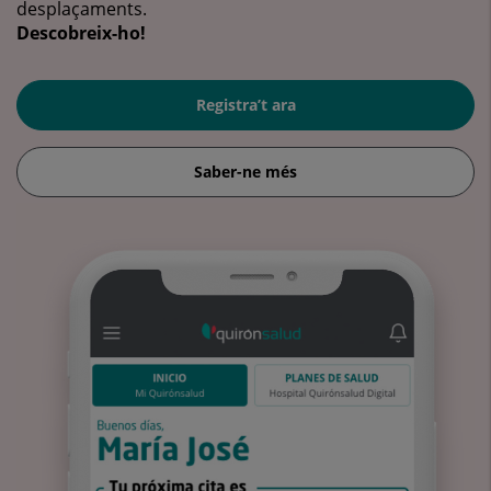
desplaçaments.
Descobreix-ho!
Registra’t ara
Saber-ne més