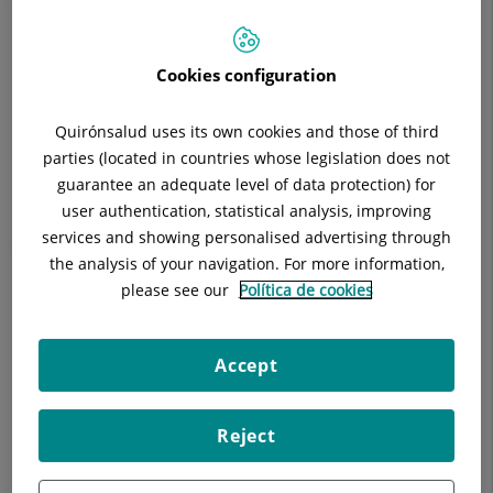
a 18.45h Dissabtes de 9 a 12h. - Urgències 24h
Situació:
Planta 0
Telèfon:
93 565 60 00 Ext. 5045 - 5049
Cookies configuration
Especialitat:
Análisis Clínicos
E-mail:
laboratorio.hugc@quironsalud.es
Quirónsalud uses its own cookies and those of third
parties (located in countries whose legislation does not
guarantee an adequate level of data protection) for
user authentication, statistical analysis, improving
services and showing personalised advertising through
Descripció
Equip Mèdic
Malalties
Tè
the analysis of your navigation. For more information,
please see our
Política de cookies
El laboratori d’idcsalud Hospital General de Catalunya obté
Accept
els resultats i participa en la interpretació de la informació
útil per al pacient, tant en la prevenció com en el diagnòstic,
Reject
pronòstic, control de l'evolució de la malaltia i monitoratge de
la resposta al tractament
.