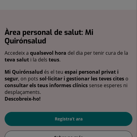
Àrea personal de salut: Mi
Quirónsalud
Accedeix a
qualsevol hora
del dia per tenir cura de la
teva salut
i la dels
teus
.
Mi Quirónsalud
és el teu
espai personal privat i
segur
, on pots
sol·licitar i gestionar les teves cites
o
consultar els teus informes clínics
sense esperes ni
desplaçaments.
Descobreix-ho!
Registra’t ara