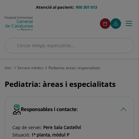
Saltar al contingut
menu-
Atenció al pacient:
900 301 013
telefono
menuAcceso
Aquest
Aquest
Demaneu
El
Togg
Menú
enllaç
enllaç
cita
meu
s'obrirà
s'obrirà
navi
Quirónsalud
en
en
una
una
Cercar
finestra
finestra
nova.
nova.
Cercar
Inici
Serveis mèdics
Pediatria: àreas i especialitats
Pediatria: àreas i especialitats
Responsables i contacte:
Cap de servei:
Pere Sala Castellví
Situació:
1ª planta, mòdul P