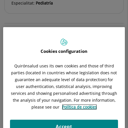
Especialitat:
Pediatría
Descripció
Equip Mèdic
Pediatria General
Cookies configuration
Quirónsalud uses its own cookies and those of third
Consulta la
informació completa
d'aquesta
parties (located in countries whose legislation does not
especialitat
a la
web de Quirónsalud
guarantee an adequate level of data protection) for
user authentication, statistical analysis, improving
services and showing personalised advertising through
the analysis of your navigation. For more information,
please see our
Política de cookies
Accept