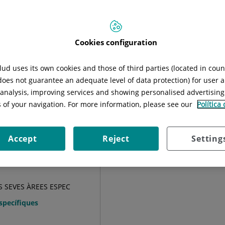
Situació:
1ª planta, mòdul P
Cookies configuration
ud uses its own cookies and those of third parties (located in cou
ia General
Cardiologia pediàtrica
Gastroenterologia y 
 does not guarantee an adequate level of data protection) for user a
l analysis, improving services and showing personalised advertisin
s of your navigation. For more information, please see our
Política
Accept
Reject
Setting
ES SEVES ÀREES ESPEC
Específiques