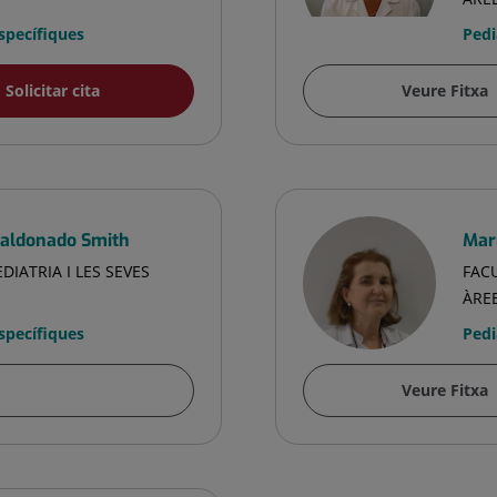
Específiques
Pedi
Solicitar cita
Veure Fitxa
aldonado Smith
Mar
DIATRIA I LES SEVES
FACU
ÀRE
Específiques
Pedi
Veure Fitxa