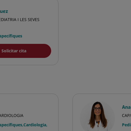
guez
DIATRIA I LES SEVES
Específiques
Solicitar cita
Ana
CARDIOLOGIA
CAP/
Específiques
,
Cardiologia
,
Pedi