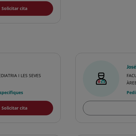
Solicitar cita
Jos
DIATRIA I LES SEVES
FACU
ÀRE
Específiques
Pedi
Solicitar cita