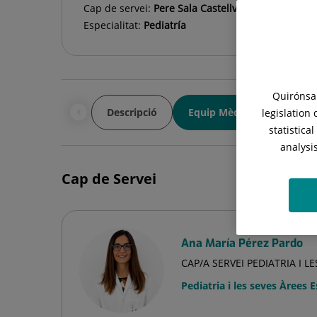
Cap de servei:
Pere Sala Castellví
Especialitat:
Pediatría
Quirónsal
Descripció
Equip Mèdic
Pediatr
legislation
statistica
analysi
Cap de Servei
Ana María Pérez Pardo
CAP/A SERVEI PEDIATRIA I L
Pediatria i les seves Àrees 