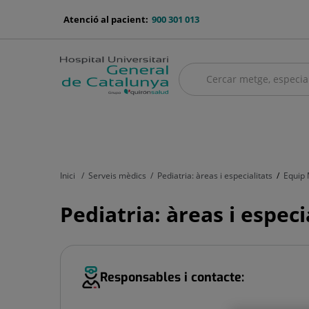
Saltar al contingut
menu-
Atenció al pacient:
900 301 013
telefono
Cercar
Cercar
menú
Quadre mèdic
Serveis mèdics
Asseguradores i mútues
El no
principal
Inici
Serveis mèdics
Pediatria: àreas i especialitats
Equip
Pediatria: àreas i especi
Responsables i contacte: