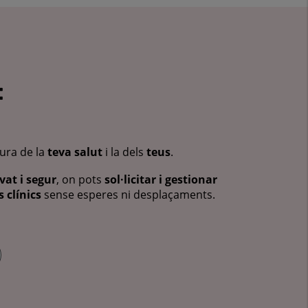
:
cura de la
teva salut
i la dels
teus
.
vat i segur
, on pots
sol·licitar i gestionar
 clínics
sense esperes ni desplaçaments.