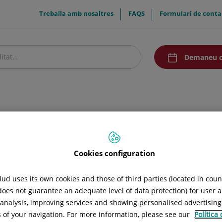
menuTop
Treballa amb nosaltres
FAQS
Formulari de conta
menuAcceso
Demaneu c
stre centre
Pacients i visitants
Recerca i Docència
Comunicació
cia materna
Videos formativos
Cookies configuration
ud uses its own cookies and those of third parties (located in cou
 does not guarantee an adequate level of data protection) for user a
Recomendaciones
Prestació en lactància
l analysis, improving services and showing personalised advertisin
s of your navigation. For more information, please see our
Política