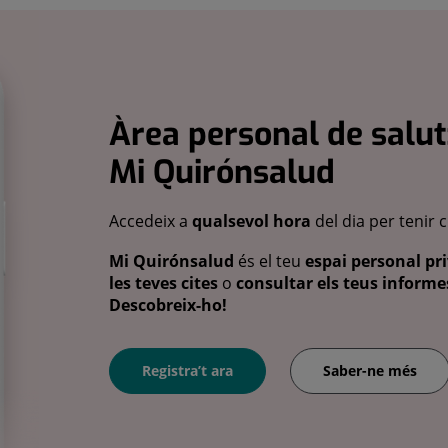
Àrea personal de salut
Mi Quirónsalud
Accedeix a
qualsevol hora
del dia per tenir 
Mi Quirónsalud
és el teu
espai personal pri
les teves cites
o
consultar els teus informes
Descobreix-ho!
Registra’t ara
Saber-ne més