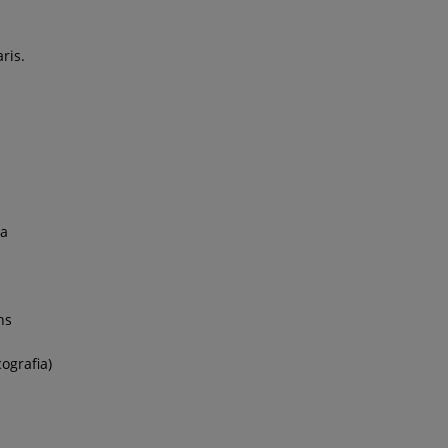
ris.
sa
ns
ografia)