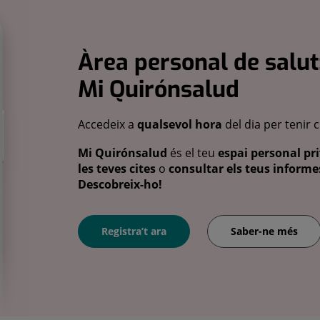
Àrea personal de salut
Mi Quirónsalud
Accedeix a
qualsevol hora
del dia per tenir 
Mi Quirónsalud
és el teu
espai personal pri
les teves cites
o
consultar els teus informes
Descobreix-ho!
Registra’t ara
Saber-ne més