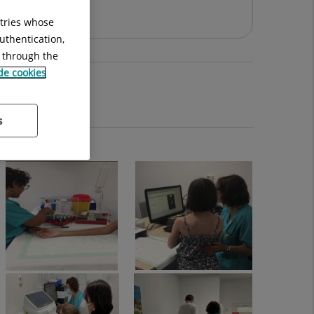
ntries whose
uthentication,
g through the
 de cookies
s