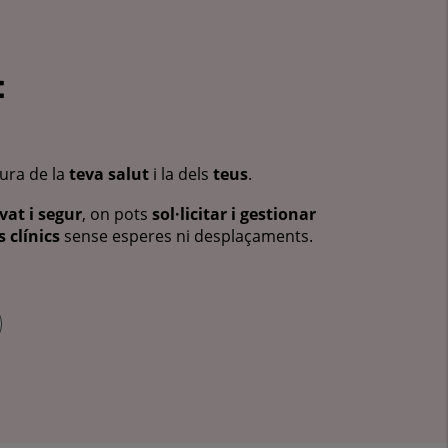
:
cura de la
teva salut
i la dels
teus
.
vat i segur
, on pots
sol·licitar i gestionar
 clínics
sense esperes ni desplaçaments.