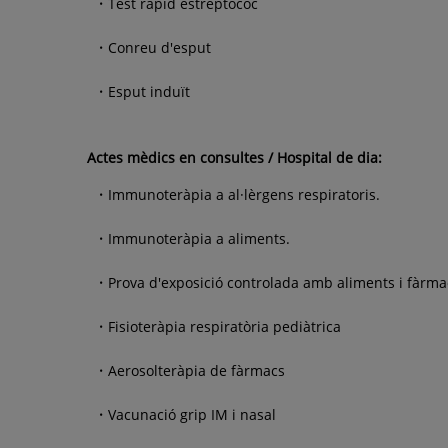
Test ràpid estreptococ
Conreu d'esput
Esput induït
Actes mèdics en consultes / Hospital de dia:
Immunoteràpia a al·lèrgens respiratoris.
Immunoteràpia a aliments.
Prova d'exposició controlada amb aliments i fàrma
Fisioteràpia respiratòria pediàtrica
Aerosolteràpia de fàrmacs
Vacunació grip IM i nasal