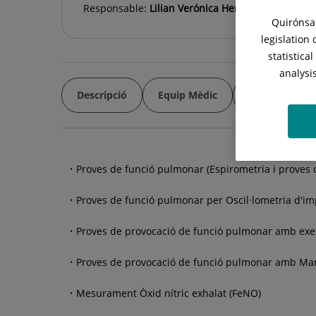
Responsable:
Lilian Verónica Herrera Velasco
Quirónsal
legislation
statistica
analysi
Descripció
Equip Mèdic
Cartera de Se
Proves de funció pulmonar (Espirometria i proves 
Proves de funció pulmonar per Oscil·lometria d'im
Proves de provocació de funció pulmonar amb exer
Proves de provocació de funció pulmonar amb Man
Mesurament Òxid nítric exhalat (FeNO)