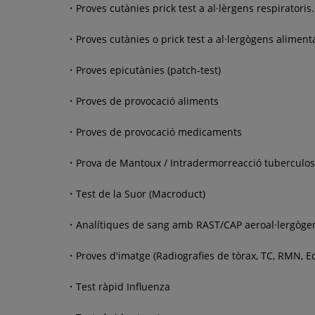
Proves cutànies prick test a al·lèrgens respiratoris.
Proves cutànies o prick test a al·lergògens alimenta
Proves epicutànies (patch-test)
Proves de provocació aliments
Proves de provocació medicaments
Prova de Mantoux / Intradermorreacció tuberculo
Test de la Suor (Macroduct)
Analítiques de sang amb RAST/CAP aeroal·lergòge
Proves d'imatge (Radiografies de tòrax, TC, RMN, Ec
Test ràpid Influenza