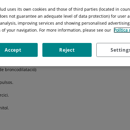
ud uses its own cookies and those of third parties (located in cou
 does not guarantee an adequate level of data protection) for user a
l analysis, improving services and showing personalised advertisin
s of your navigation. For more information, please see our
Política
rveis
Gabinet de Proves
Asma infantil
Accept
Reject
Setting
de broncodilatació)
pulsos.
cici.
itol.