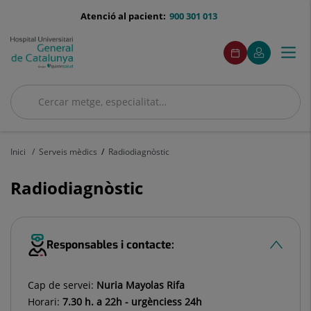
Saltar al contingut
menu-
Atenció al pacient:
900 301 013
telefono
menuAcceso
Aquest
Aquest
Demaneu
El
Togg
Menú
enllaç
enllaç
cita
meu
s'obrirà
s'obrirà
navi
Quirónsalud
en
en
una
una
Cercar
finestra
finestra
nova.
nova.
Cercar
Inici
Serveis mèdics
Radiodiagnòstic
Radiodiagnòstic
Responsables i contacte:
Cap de servei:
Nuria Mayolas Rifa
Horari:
7.30 h. a 22h - urgènciess 24h