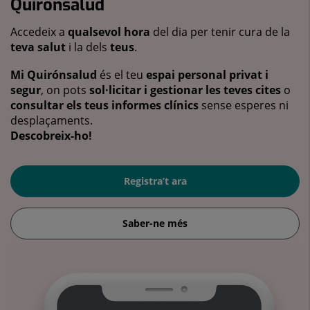
Quirónsalud
Accedeix a
qualsevol hora
del dia per tenir cura de la
teva salut
i la dels
teus
.
Mi Quirónsalud
és el teu
espai personal privat i
segur
, on pots
sol·licitar i gestionar les teves cites
o
consultar els teus informes clínics
sense esperes ni
desplaçaments.
Descobreix-ho!
Registra’t ara
Saber-ne més