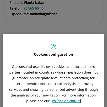
Situació:
Planta baixa
Telèfon:
93 565 60 46
Especialitat:
Radiodiagnóstico
Descripció
Equip Mèdic
Tècniques
In
Cookies configuration
Quirónsalud uses its own cookies and those of third
Consulta la
informació completa
d'aquesta
parties (located in countries whose legislation does not
especialitat
a la
web de Quirónsalud
guarantee an adequate level of data protection) for
user authentication, statistical analysis, improving
services and showing personalised advertising through
El Servei de Diagnòstic per la imatge (SDPI) de Hospital
the analysis of your navigation. For more information,
Universitari General de Catalunya - Grupo Quirónsalud està
please see our
Política de cookies
integrat per un grup de professionals que formen part del