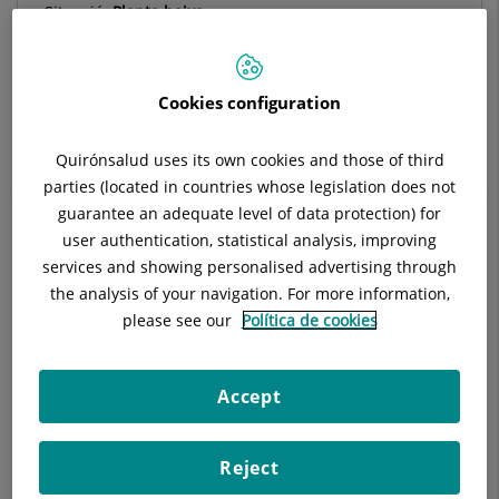
Situació:
Planta baixa
Telèfon:
93 565 60 46
Especialitat:
Radiodiagnóstico
Cookies configuration
Quirónsalud uses its own cookies and those of third
parties (located in countries whose legislation does not
Descripció
Equip Mèdic
Tècniques
In
guarantee an adequate level of data protection) for
user authentication, statistical analysis, improving
services and showing personalised advertising through
the analysis of your navigation. For more information,
Col·laboració amb el Dr. E. Balaguer en estudis de
please see our
Política de cookies
neuroradiologia.
Participació a la formació de residents de medicina (MIR)
Accept
de l'especialitat de pediatria.
Col·laboració amb la UIC en la formació d'estudiants de 4t
Reject
curs de medicina i de rotatoris.