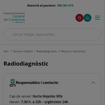
Saltar al contingut
menu-
Atenció al pacient:
900 301 013
telefono
menuAcceso
Aquest
Aquest
Demaneu
El
Togg
Menú
enllaç
enllaç
cita
meu
s'obrirà
s'obrirà
navi
Quirónsalud
en
en
una
una
Cercar
finestra
finestra
nova.
nova.
Cercar
Inici
Serveis mèdics
Radiodiagnòstic
Recerca i docència
Radiodiagnòstic
Responsables i contacte:
Cap de servei:
Nuria Mayolas Rifa
Horari:
7.30 h. a 22h - urgènciess 24h