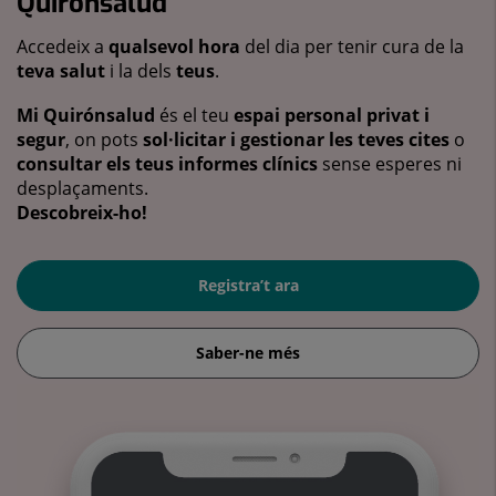
Quirónsalud
Accedeix a
qualsevol hora
del dia per tenir cura de la
teva salut
i la dels
teus
.
Mi Quirónsalud
és el teu
espai personal privat i
segur
, on pots
sol·licitar i gestionar les teves cites
o
consultar els teus informes clínics
sense esperes ni
desplaçaments.
Descobreix-ho!
Registra’t ara
Saber-ne més