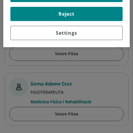
Reject
Esmeralda Villacañas Torner
FISIOTERAPEUTA
Settings
Medicina Física i Rehabilitació
Veure Fitxa
Gema Adame Cruz
FISIOTERAPEUTA
Medicina Física i Rehabilitació
Veure Fitxa