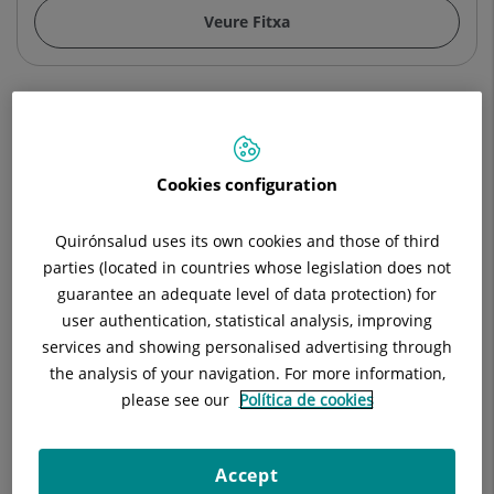
Veure Fitxa
David García Rozier
FISIOTERAPEUTA
Cookies configuration
Medicina Física y Rehabilitación
Quirónsalud uses its own cookies and those of third
Veure Fitxa
parties (located in countries whose legislation does not
guarantee an adequate level of data protection) for
user authentication, statistical analysis, improving
services and showing personalised advertising through
Elisabet Raya Mena
the analysis of your navigation. For more information,
FISIOTERAPEUTA
please see our
Política de cookies
Medicina Física i Rehabilitació
Veure Fitxa
Accept