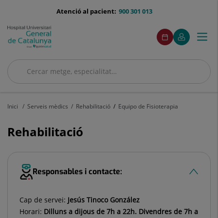
Saltar al contingut
menu-
Atenció al pacient:
900 301 013
telefono
menuAcceso
Aquest
Aquest
Demaneu
El
Togg
Menú
enllaç
enllaç
cita
meu
s'obrirà
s'obrirà
navi
Quirónsalud
en
en
una
una
Cercar
finestra
finestra
nova.
nova.
Cercar
Inici
Serveis mèdics
Rehabilitació
Equipo de Fisioterapia
Rehabilitació
Responsables i contacte:
Cap de servei:
Jesús Tinoco González
Horari:
Dilluns a dijous de 7h a 22h. Divendres de 7h a