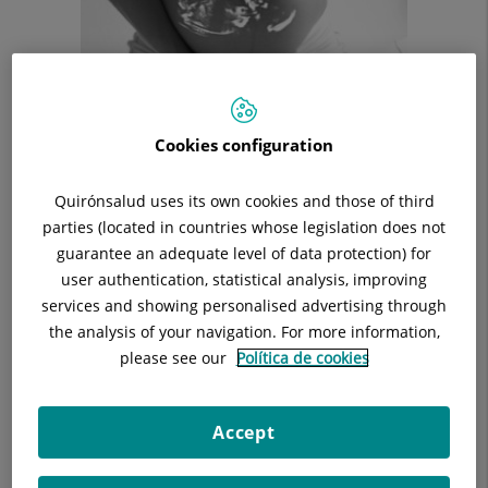
El Departament de Ginecologia i Obstetrícia del nostre centre
Cookies configuration
compta amb ginecòlegs, infermeres, llevadores, que ofereixen
atenció sanitària a problemes obstètrics i ginecològics.
Quirónsalud uses its own cookies and those of third
Durant la gestació es faran controls ecogràfics rutinaris en
parties (located in countries whose legislation does not
cada etapa. Mitjançant aquests estudis podrem fer un
guarantee an adequate level of data protection) for
seguiment del creixement i benestar del nadó dins de l'úter.
user authentication, statistical analysis, improving
Avaluarem el desenvolupament del fetus, la seva posició,
services and showing personalised advertising through
observarem l'estat de la placenta, del líquid amniòtic,
the analysis of your navigation. For more information,
sentirem els seus batecs, estimarem el pes del nadó i
please see our
Política de cookies
detectarem anomalies o patologies de l'embaràs.
Si és necessari es recomanaran proves diagnostiques més
Accept
especifiques.