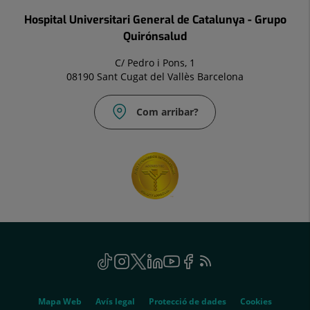
Hospital Universitari General de Catalunya - Grupo
Quirónsalud
C/ Pedro i Pons, 1
08190 Sant Cugat del Vallès Barcelona
Com arribar?
Social
TikTok
Aquest
Instagram
Aquest
Twitter
Aquest
Linkedin
Aquest
Youtube
Aquest
Facebook
Aquest
Feed
Aquest
enllaç
enllaç
enllaç
enllaç
enllaç
enllaç
RSS
enllaç
s'obrirà
s'obrirà
s'obrirà
s'obrirà
s'obrirà
s'obrirà
s'obrirà
Genérico
en
en
en
en
en
en
en
Mapa Web
Avís legal
Protecció de dades
Cookies