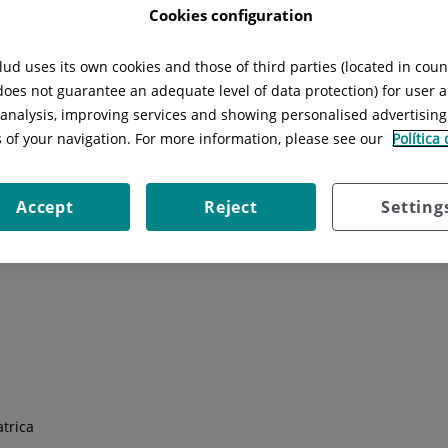
Cookies configuration
ud uses its own cookies and those of third parties (located in cou
 does not guarantee an adequate level of data protection) for user a
l analysis, improving services and showing personalised advertisin
a Fetal
U. Cardiologia Pediàtrica
s of your navigation. For more information, please see our
Política
Accept
Reject
Setting
trica