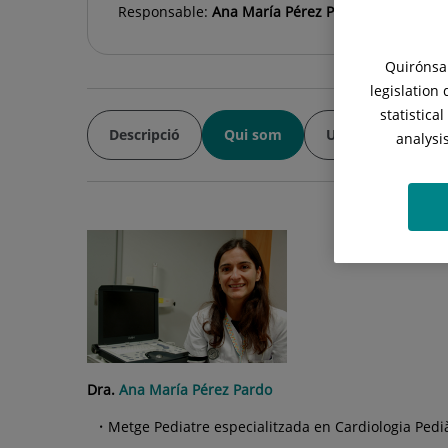
Responsable:
Ana María Pérez Pardo
Quirónsal
legislation
statistica
Descripció
Qui som
Unitat de Medicin
analysi
Dra.
Ana María Pérez Pardo
Metge Pediatre especialitzada en Cardiologia Pedià