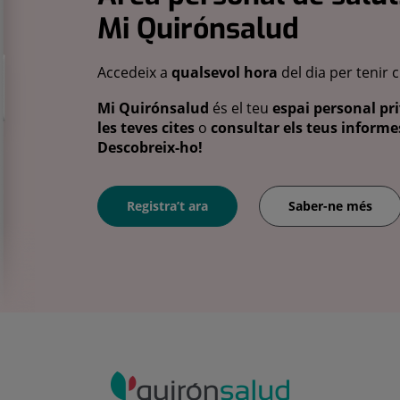
Mi Quirónsalud
Accedeix a
qualsevol hora
del dia per tenir 
Mi Quirónsalud
és el teu
espai personal pri
les teves cites
o
consultar els teus informes
Descobreix-ho!
Registra’t ara
Saber-ne més