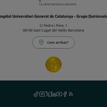
ospital Universitari General de Catalunya - Grupo Quirónsal
C/ Pedro i Pons, 1
08190 Sant Cugat del Vallès Barcelona
Com arribar?
TikTok
Aquest
Instagram
Aquest
Twitter
Aquest
Linkedin
Aquest
Youtube
Aquest
Facebook
Aquest
Feed
Aquest
enllaç
enllaç
enllaç
enllaç
enllaç
enllaç
RSS
enllaç
s'obrirà
s'obrirà
s'obrirà
s'obrirà
s'obrirà
s'obrirà
s'obrirà