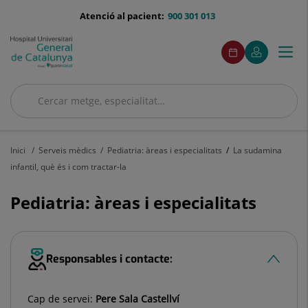
Saltar al contingut
menu-
Atenció al pacient:
900 301 013
telefono
menuAcceso
Aquest
Aquest
Demaneu
El
Togg
Menú
enllaç
enllaç
cita
meu
s'obrirà
s'obrirà
navi
Quirónsalud
en
en
una
una
Cercar
finestra
finestra
nova.
nova.
Cercar
Inici
Serveis mèdics
Pediatria: àreas i especialitats
La sudamina
infantil, què és i com tractar-la
Pediatria: àreas i especialitats
Responsables i contacte:
Cap de servei:
Pere Sala Castellví