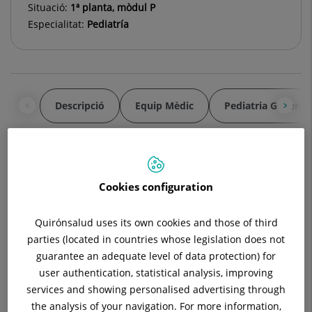
Situació:
1ª planta, mòdul P
Especialitat:
Pediatría
Descripció
Equip Mèdic
Pediatria General
La sudamina infantil, què és i com
Cookies configuration
tractar-la
Quirónsalud uses its own cookies and those of third
Les irritacions en la pell dels nounats és una de les patologies
parties (located in countries whose legislation does not
més comunes, ja que la pell dels bebès és naturalment més
guarantee an adequate level of data protection) for
sensible que la dels adults, i pot sentir-se seca i irritada amb
user authentication, statistical analysis, improving
major facilitat. Des del servei de Pediatria de l'Hospital
services and showing personalised advertising through
Universitari General de Catalunya ens expliquen què és la
the analysis of your navigation. For more information,