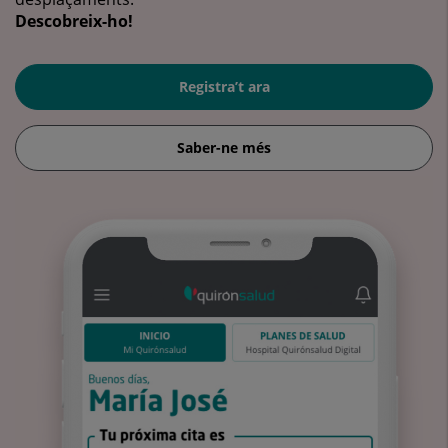
Descobreix-ho!
Registra’t ara
Saber-ne més