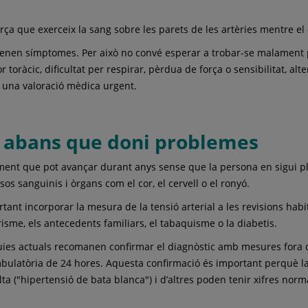
ça que exerceix la sang sobre les parets de les artèries mentre el c
enen símptomes. Per això no convé esperar a trobar-se malament per
ràcic, dificultat per respirar, pèrdua de força o sensibilitat, alte
ar una valoració mèdica urgent.
a abans que doni problemes
sament que pot avançar durant anys sense que la persona en sigui 
 sanguinis i òrgans com el cor, el cervell o el ronyó.
ant incorporar la mesura de la tensió arterial a les revisions habi
risme, els antecedents familiars, el tabaquisme o la diabetis.
 guies actuals recomanen confirmar el diagnòstic amb mesures fora d
mbulatòria de 24 hores. Aquesta confirmació és important perquè la 
a ("hipertensió de bata blanca") i d’altres poden tenir xifres norm