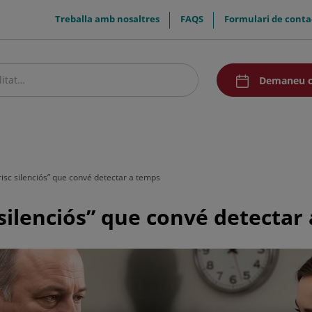
menuTop
Treballa amb nosaltres
FAQS
Formulari de conta
menuAcceso
Demaneu c
stre centre
Pacients i visitants
Recerca i Docència
Comunicació
“risc silenciós” que convé detectar a temps
 silenciós” que convé detectar