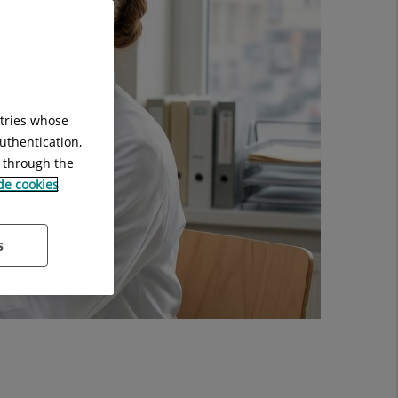
ntries whose
uthentication,
g through the
 de cookies
s