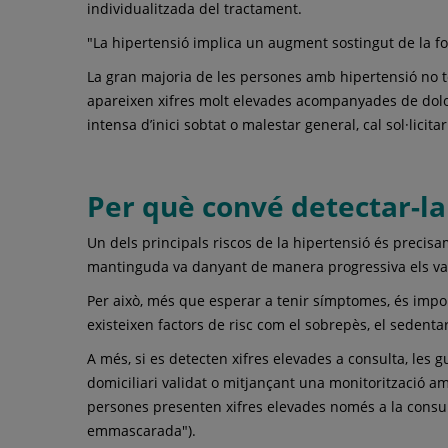
individualitzada del tractament.
"La hipertensió implica un augment sostingut de la for
La gran majoria de les persones amb hipertensió no t
apareixen xifres molt elevades acompanyades de dolor to
intensa d’inici sobtat o malestar general, cal sol·licit
Per què convé detectar-l
Un dels principals riscos de la hipertensió és preci
mantinguda va danyant de manera progressiva els vasos
Per això, més que esperar a tenir símptomes, és import
existeixen factors de risc com el sobrepès, el sedenta
A més, si es detecten xifres elevades a consulta, les
domiciliari validat o mitjançant una monitorització a
persones presenten xifres elevades només a la consult
emmascarada").