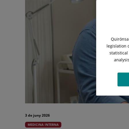
silenciós”
que
convé
detectar
Quirónsal
a
legislation
temps
statistica
analysi
3 de juny 2026
MEDICINA INTERNA