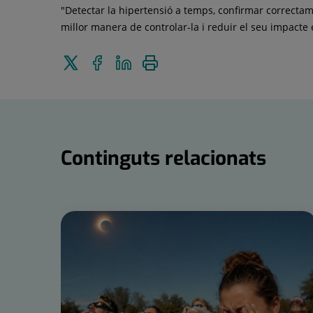
"Detectar la hipertensió a temps, confirmar correctame
millor manera de controlar-la i reduir el seu impacte e
Enviar
Compartir
Compartir
Imprimir
a
a
en
Twitter
Facebook
Linkedin
Continguts relacionats
Nombre
de
controls
lliscants:
15