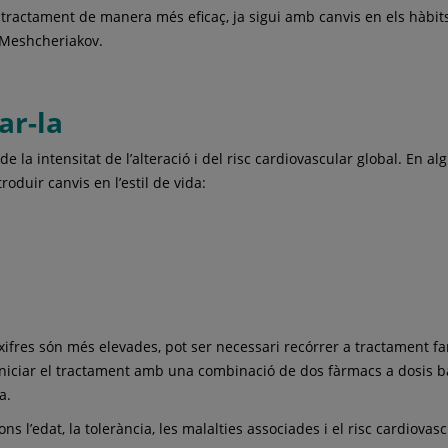
 tractament de manera més eficaç, ja sigui amb canvis en els hàbit
. Meshcheriakov.
ar-la
e la intensitat de l’alteració i del risc cardiovascular global. En a
troduir canvis en l’estil de vida:
ifres són més elevades, pot ser necessari recórrer a tractament f
iniciar el tractament amb una combinació de dos fàrmacs a dosis b
a.
ons l’edat, la tolerància, les malalties associades i el risc cardiovasc