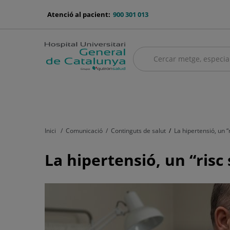
Saltar al contingut
menu-
Atenció al pacient:
900 301 013
telefono
Cercar
Cercar
menú
Quadre mèdic
Serveis mèdics
Asseguradores i mútues
El no
principal
Inici
Comunicació
Continguts de salut
La hipertensió, un 
La
La hipertensió, un “risc
hipertensió,
un
“risc