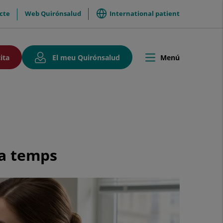
International patient
cte
Web Quirónsalud
Aquest
Aquest
ita
El meu Quirónsalud
Menú
Toggle
enllaç
enllaç
navigation
s'obrirà
s'obrirà
en
en
una
una
finestra
finestra
nova.
nova.
 a temps