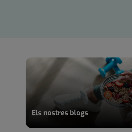
Control
lliscant
1
de
15
Els nostres blogs