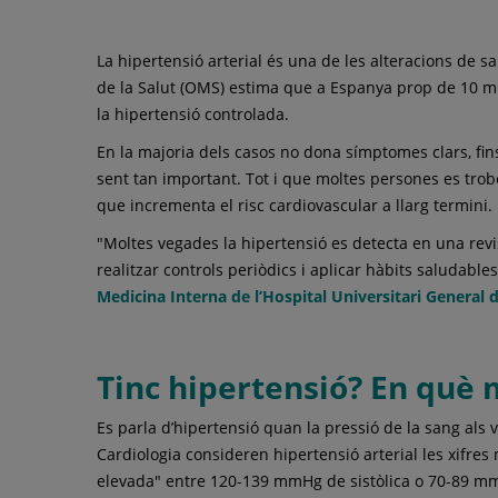
La hipertensió arterial és una de les alteracions de 
de la Salut (OMS) estima que a Espanya prop de 10 mil
la hipertensió controlada.
En la majoria dels casos no dona símptomes clars, fin
sent tan important. Tot i que moltes persones es trobe
que incrementa el risc cardiovascular a llarg termini.
"Moltes vegades la hipertensió es detecta en una revi
realitzar controls periòdics i aplicar hàbits saludable
Medicina Interna de l’Hospital Universitari General 
Tinc hipertensió? En què 
Es parla d’hipertensió quan la pressió de la sang al
Cardiologia consideren hipertensió arterial les xifre
elevada" entre 120-139 mmHg de sistòlica o 70-89 mmH