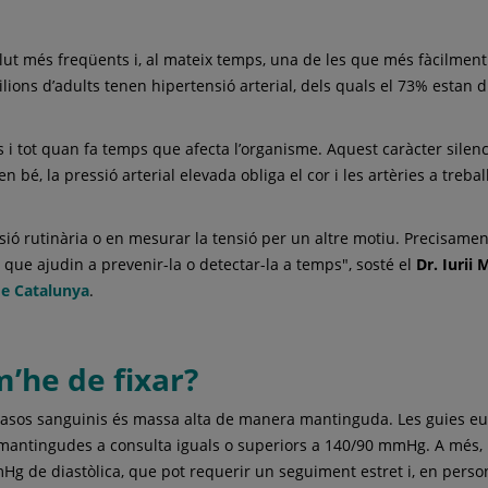
salut més freqüents i, al mateix temps, una de les que més fàcilme
ions d’adults tenen hipertensió arterial, dels quals el 73% estan d
s i tot quan fa temps que afecta l’organisme. Aquest caràcter silen
n bé, la pressió arterial elevada obliga el cor i les artèries a tre
sió rutinària o en mesurar la tensió per un altre motiu. Precisame
s que ajudin a prevenir-la o detectar-la a temps", sosté el
Dr. Iurii
de Catalunya
.
m’he de fixar?
s vasos sanguinis és massa alta de manera mantinguda. Les guies e
s mantingudes a consulta iguals o superiors a 140/90 mmHg. A més, i
g de diastòlica, que pot requerir un seguiment estret i, en person