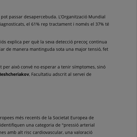
nt pot passar desapercebuda. L’Organització Mundial
iagnosticats, el 61% rep tractament i només el 37% té
ciós explica per què la seva detecció precoç continua
ballar de manera mantinguda sota una major tensió, fet
nt per això convé no esperar a tenir símptomes, sinó
 Meshcheriakov
, Facultatiu adscrit al servei de
uropees més recents de la Societat Europea de
dentifiquen una categoria de "pressió arterial
es amb alt risc cardiovascular, una valoració