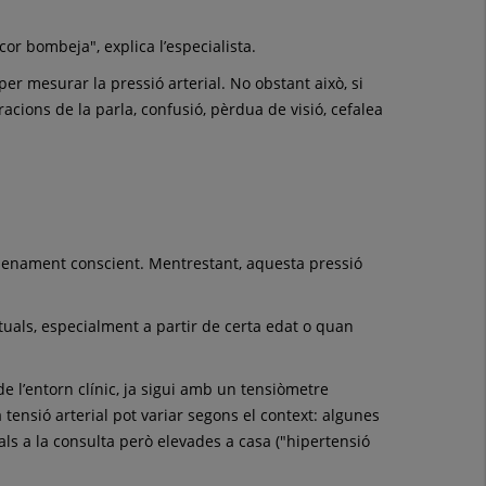
or bombeja", explica l’especialista.
 mesurar la pressió arterial. No obstant això, si
racions de la parla, confusió, pèrdua de visió, cefalea
plenament conscient. Mentrestant, aquesta pressió
tuals, especialment a partir de certa edat o quan
e l’entorn clínic, ja sigui amb un tensiòmetre
tensió arterial pot variar segons el context: algunes
als a la consulta però elevades a casa ("hipertensió