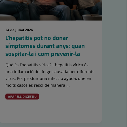
24 de juliol 2026
21 d
L’hepatitis pot no donar
Hid
símptomes durant anys: quan
ne
sospitar-la i com prevenir-la
se
es
Què és l’hepatitis vírica? L’hepatitis vírica és
una inflamació del fetge causada per diferents
Amb 
virus. Pot produir una infecció aguda, que en
tem
molts casos es resol de manera ...
conv
rec
APARELL DIGESTIU
de l
ME